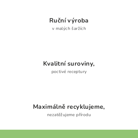
k
y
v
Ruční výroba
ý
v malých šaržích
p
i
s
u
Kvalitní suroviny,
poctivé receptury
Maximálně recyklujeme,
nezatěžujeme přírodu
Z