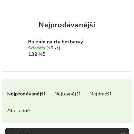
Nejprodávanější
Balzám na rty bezbarvý
Skladem
(>5 ks)
139 Kč
Ř
a
Nejprodávanější
Nejlevnější
Nejdražší
z
e
Abecedně
n
í