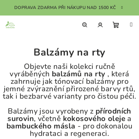
Přejít
DOPRAVA ZDARMA PŘI NÁKUPU NAD 1500 KČ
na
obsah
Nákupn
Hledat
Přihlášení
Balzámy na rty
košík
Objevte naši kolekci ručně
vyráběných
balzámů na rty
, která
zahrnuje jak tónovací balzámy pro
jemné zvýraznění přirozené barvy rtů,
tak i bezbarvé varianty pro čistou péči.
Balzámy jsou vyrobeny z
přírodních
surovin
, včetně
kokosového oleje
a
bambuckého másla
- pro dokonalou
hydrataci a regeneraci.