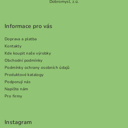
Dobromysl, z.ú.
á
p
a
Informace pro vás
t
í
Doprava a platba
Kontakty
Kde koupit naše výrobky
Obchodní podmínky
Podmínky ochrany osobních údajů
Produktové katalogy
Podporují nás
Napište nám
Pro firmy
Instagram