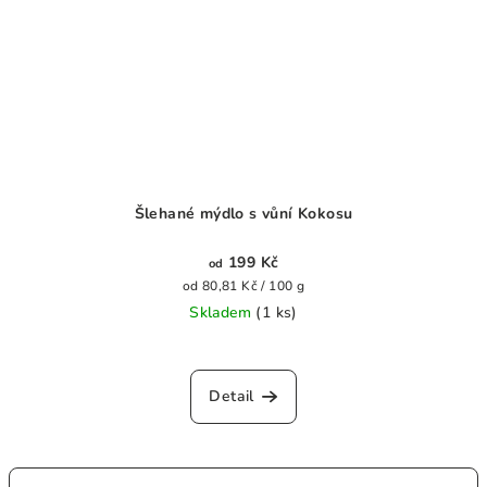
Šlehané mýdlo s vůní Kokosu
199 Kč
od
Měrná
od 80,81 Kč / 100 g
cena:
Skladem
(1 ks)
Průměrné
hodnocení
produktu
Detail
je
0,0
z
5