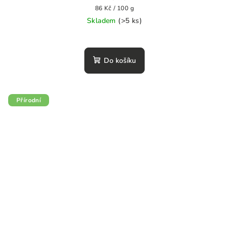
Měrná
86 Kč / 100 g
cena:
Skladem
(>5 ks)
Do košíku
Přírodní