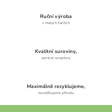
Ruční výroba
v malých šaržích
Kvalitní suroviny,
poctivé receptury
Maximálně recyklujeme,
nezatěžujeme přírodu
Z