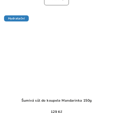
je
0,0
z
5
Hydratační
hvězdiček.
Šumivá sůl do koupele Mandarinka 150g
129 Kč