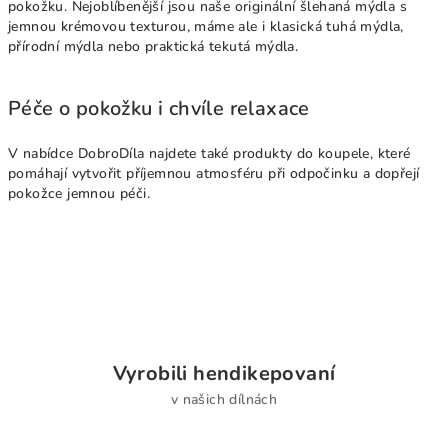
pokožku. Nejoblíbenější jsou naše originální šlehaná mýdla s
s
jemnou krémovou texturou, máme ale i klasická tuhá mýdla,
u
přírodní mýdla nebo praktická tekutá mýdla.
Péče o pokožku i chvíle relaxace
V nabídce DobroDíla najdete také produkty do koupele, které
pomáhají vytvořit příjemnou atmosféru při odpočinku a dopřejí
pokožce jemnou péči.
Vyrobili hendikepovaní
v našich dílnách