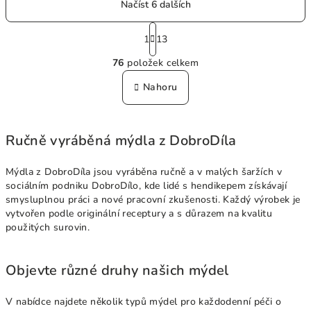
Načíst 6 dalších
hvězdiček.
S
t
1
13
O
r
76
položek celkem
á
v
n
l
Nahoru
k
á
o
d
v
a
á
Ručně vyráběná mýdla z DobroDíla
n
c
í
í
Mýdla z DobroDíla jsou vyráběna ručně a v malých šaržích v
p
sociálním podniku DobroDílo, kde lidé s hendikepem získávají
r
smysluplnou práci a nové pracovní zkušenosti. Každý výrobek je
v
vytvořen podle originální receptury a s důrazem na kvalitu
k
použitých surovin.
y
v
Objevte různé druhy našich mýdel
ý
p
V nabídce najdete několik typů mýdel pro každodenní péči o
i