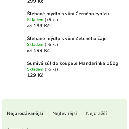
299 Kč
Šlehané mýdlo s vůní Černého rybízu
Skladem
(>5 ks)
199 Kč
od
Šlehané mýdlo s vůní Zeleného čaje
Skladem
(>5 ks)
199 Kč
od
Šumivá sůl do koupele Mandarinka 150g
Skladem
(>5 ks)
129 Kč
Ř
a
Nejprodávanější
Nejlevnější
Nejdražší
z