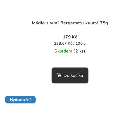
Mýdlo s vůní Bergamotu kulaté 75g
179 Kč
Měrná
238,67 Kč / 100 g
cena:
Skladem
(2 ks)
Průměrné
hodnocení
produktu
Do košíku
je
0,0
z
5
Hydratační
hvězdiček.