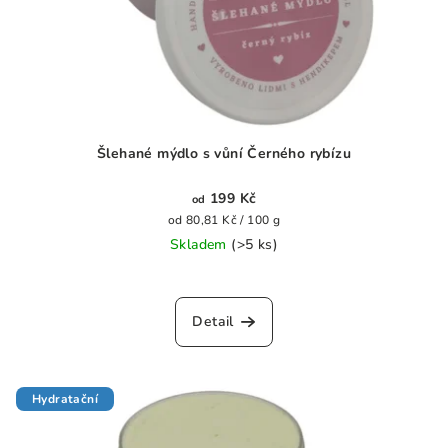
Šlehané mýdlo s vůní Černého rybízu
199 Kč
od
Měrná
od 80,81 Kč / 100 g
cena:
Skladem
(>5 ks)
Průměrné
hodnocení
produktu
Detail
je
0,0
z
5
Hydratační
hvězdiček.