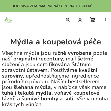
Přejít
DOPRAVA ZDARMA PŘI NÁKUPU NAD 1500 KČ
na
obsah
Nákupn
Hledat
Přihlášení
Mýdla a koupelová péče
košík
Všechna mýdla jsou
ručně vyrobena
podle
naší
originální receptury
, mají
šetrné
složení
a jsou
certifikována
Státním
zdravotní ústavem. Používáme
kvalitní
suroviny
, upřednostňujeme ingredience
přírodního původu.
Naším bestsellerem
jsou
šlehaná mýdla
,
v nabídce však máme
tuhá
i
tekutá mýdla
, voňavé
koupelové
lázně
a
šumivé bomby
a
soli
. Vše v mnoha
krásných vůních.