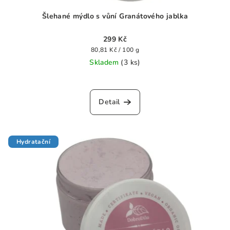
ů
Šlehané mýdlo s vůní Granátového jablka
299 Kč
Měrná
80,81 Kč / 100 g
cena:
Skladem
(3 ks)
Průměrné
hodnocení
produktu
Detail
je
0,0
z
5
Hydratační
hvězdiček.