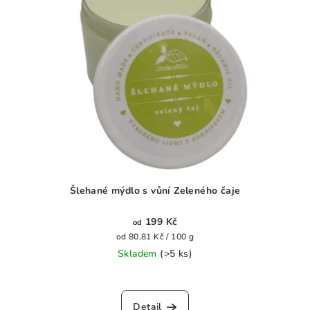
Šlehané mýdlo s vůní Zeleného čaje
199 Kč
od
Měrná
od 80,81 Kč / 100 g
cena:
Skladem
(>5 ks)
Průměrné
hodnocení
produktu
Detail