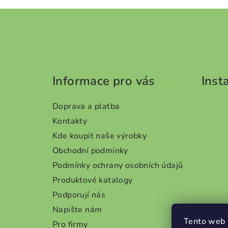
Z
á
p
a
Informace pro vás
Inst
t
Doprava a platba
í
Kontakty
Kde koupit naše výrobky
Obchodní podmínky
Podmínky ochrany osobních údajů
Produktové katalogy
Podporují nás
Napište nám
Tento web 
Pro firmy