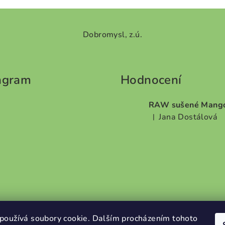
s
u
Dobromysl, z.ú.
agram
Hodnocení
RAW sušené Mang
Jana Dostálová
|
Hodnocení produktu je 
používá soubory cookie. Dalším procházením tohoto