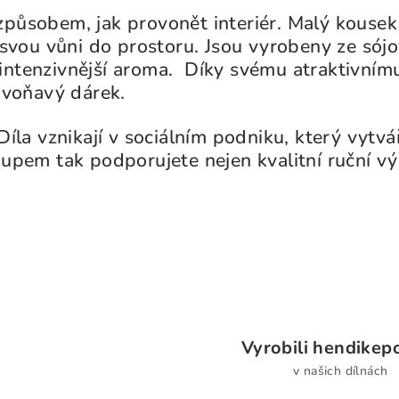
v
ůsobem, jak provonět interiér. Malý kousek 
l
 svou vůni do prostoru. Jsou vyrobeny ze s
ójo
á
 intenzivnější aroma.
Díky svému atraktivnímu
d
 voňavý dárek.
a
la vznikají v sociálním podniku, který vytváří
c
upem tak podporujete nejen kvalitní ruční výr
í
p
r
v
k
y
v
ý
Vyrobili hendikep
p
v našich dílnách
i