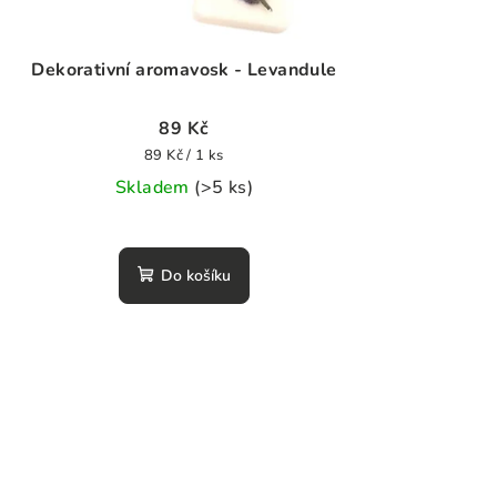
Dekorativní aromavosk - Levandule
89 Kč
Měrná
89 Kč / 1 ks
cena:
Skladem
(>5 ks)
Do košíku