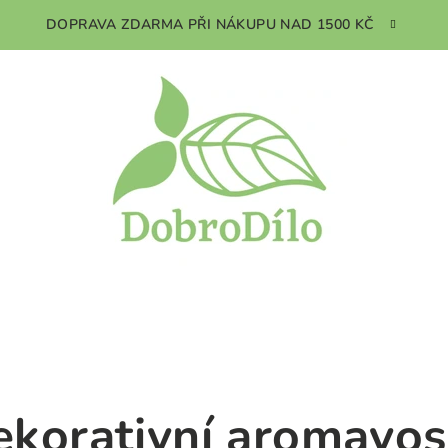
DOPRAVA ZDARMA PŘI NÁKUPU NAD 1500 KČ
ekorativní aromavos