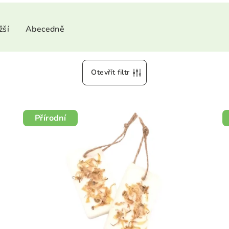
žší
Abecedně
Otevřít filtr
Přírodní