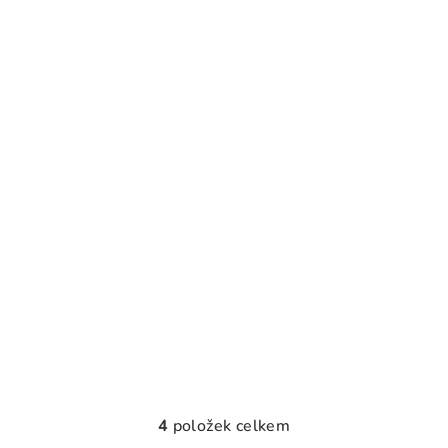
4
položek celkem
O