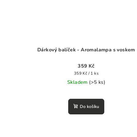
Dárkový balíček - Aromalampa s voskem
359 Kč
Měrná
359 Kč / 1 ks
cena:
Skladem
(>5 ks)
Do košíku