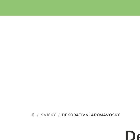
Přejít
na
obsah
/
SVÍČKY
/
DEKORATIVNÍ AROMAVOSKY
DOMŮ
D