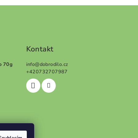
Kontakt
o 70g
info
@
dobrodilo.cz
+420732707987
5 z 5 hvězdiček.