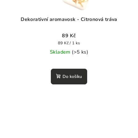
Dekorativní aromavosk - Citronová tráva
89 Kč
Měrná
89 Kč / 1 ks
cena:
Skladem
(>5 ks)
Průměrné
hodnocení
Do košíku
produktu
je
0,0
z
5
hvězdiček.