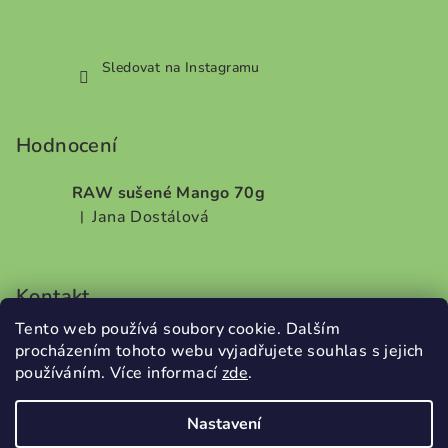
Sledovat na Instagramu
Hodnocení
RAW sušené Mango 70g
Jana Dostálová
|
Hodnocení produktu je 5 z 5 hvězdiček.
Kontakt
Tento web používá soubory cookie. Dalším
info
@
dobrodilo.cz
procházením tohoto webu vyjadřujete souhlas s jejich
+420732707987
používáním. Více informací
zde
.
Nastavení