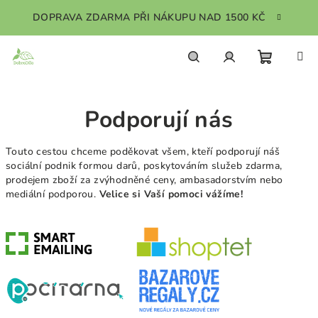
Přejít
DOPRAVA ZDARMA PŘI NÁKUPU NAD 1500 KČ
na
obsah
Nákupn
Hledat
Přihlášení
Podporují nás
košík
Touto cestou chceme poděkovat všem, kteří podporují náš
sociální podnik formou darů, poskytováním služeb zdarma,
prodejem zboží za zvýhodněné ceny, ambasadorstvím nebo
mediální podporou.
Velice si Vaší pomoci vážíme!