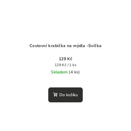
Cestovní krabička na mýdla -Svíčka
129 Kč
Měrná
129 Kč / 1 ks
cena:
Skladem
(4 ks)
Do košíku