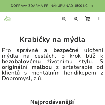
Přejít
DOPRAVA ZDARMA PŘI NÁKUPU NAD 1500 KČ
na
obsah
Nákupn
Hledat
Přihlášení
Krabičky na mýdla
košík
Pro
správné a bezpečné
uložení
mýdla na cestách, o krok blíž k
bezobalovému
životnímu stylu. S
originální malbou
z arteterapie od
klientů s mentálním hendikepem z
Dobromysl, z.ú.
Nejprodávanější