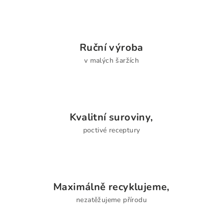
v
ý
p
i
Ruční výroba
s
u
v malých šaržích
Kvalitní suroviny,
poctivé receptury
Maximálně recyklujeme,
nezatěžujeme přírodu