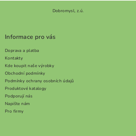
Z
Dobromysl, z.ú.
á
p
a
Informace pro vás
t
í
Doprava a platba
Kontakty
Kde koupit naše výrobky
Obchodní podmínky
Podmínky ochrany osobních údajů
Produktové katalogy
Podporují nás
Napište nám
Pro firmy