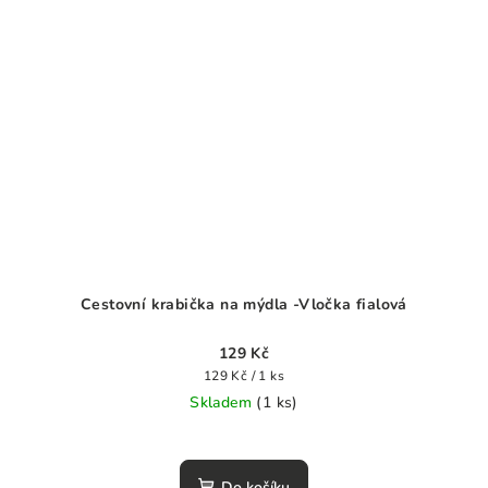
Cestovní krabička na mýdla -Vločka fialová
129 Kč
Měrná
129 Kč / 1 ks
cena:
Skladem
(1 ks)
Průměrné
hodnocení
produktu
Do košíku