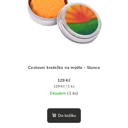
Cestovní krabička na mýdla - Slunce
129 Kč
Měrná
129 Kč / 1 ks
cena:
Skladem
(1 ks)
Do košíku