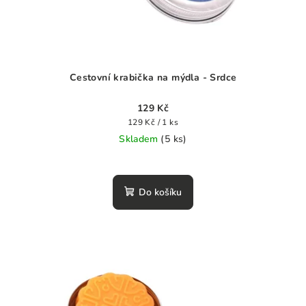
u
k
t
ů
Cestovní krabička na mýdla - Srdce
129 Kč
Měrná
129 Kč / 1 ks
cena:
Skladem
(5 ks)
Do košíku