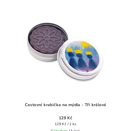
Cestovní krabička na mýdla - Tři králové
129 Kč
Měrná
129 Kč / 1 ks
cena: