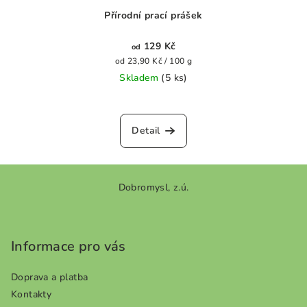
Přírodní prací prášek
129 Kč
od
Měrná
od 23,90 Kč / 100 g
cena:
Skladem
(5 ks)
Detail
Z
Dobromysl, z.ú.
á
p
a
Informace pro vás
t
í
Doprava a platba
Kontakty