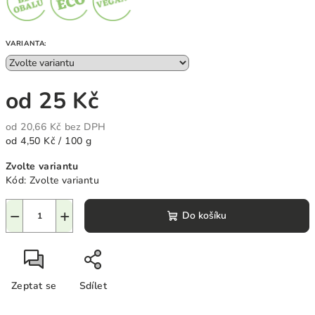
VARIANTA:
od
25 Kč
od
20,66 Kč
bez DPH
Měrná
od 4,50 Kč / 100 g
cena:
Zvolte variantu
Kód:
Zvolte variantu
−
+
Do košíku
Zeptat se
Sdílet