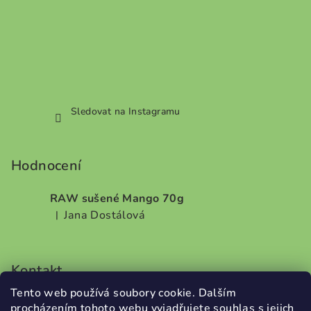
Sledovat na Instagramu
Hodnocení
RAW sušené Mango 70g
Jana Dostálová
|
Hodnocení produktu je 5 z 5 hvězdiček.
Kontakt
Tento web používá soubory cookie. Dalším
info
@
dobrodilo.cz
procházením tohoto webu vyjadřujete souhlas s jejich