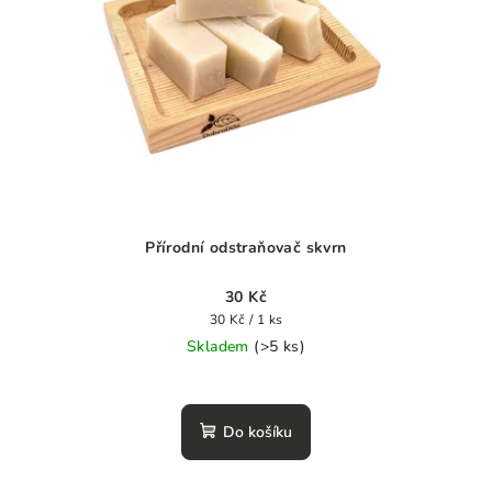
Přírodní odstraňovač skvrn
30 Kč
Měrná
30 Kč / 1 ks
cena:
Skladem
(>5 ks)
Průměrné
hodnocení
produktu
Do košíku
je
5,0
z