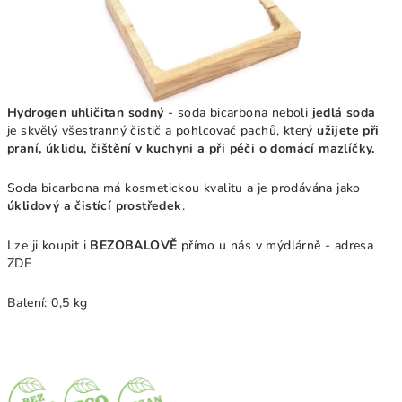
Hydrogen uhličitan sodný
- soda bicarbona neboli
j
edlá soda
je skvělý všestranný čistič a pohlcovač pachů, který
užijete při
praní, úklidu, čištění v kuchyni a při péči o domácí mazlíčky.
Soda bicarbona má kosmetickou kvalitu a je prodávána jako
úklidový a čistící prostředek
.
Lze ji koupit i
BEZOBALOVĚ
přímo u nás v mýdlárně - adresa
ZDE
Balení: 0,5 kg