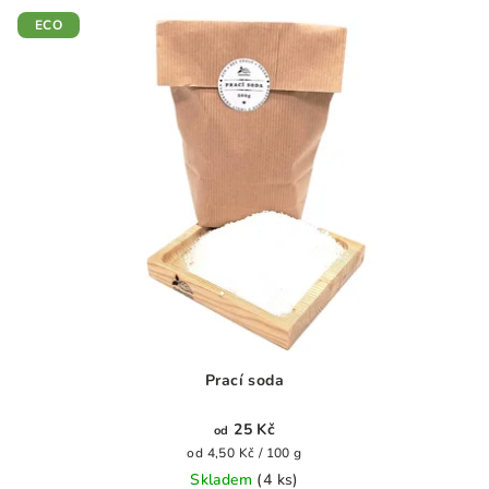
5
ECO
hvězdiček.
Prací soda
25 Kč
od
Měrná
od 4,50 Kč / 100 g
cena:
Skladem
(4 ks)