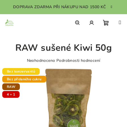
Přejít
DOPRAVA ZDARMA PŘI NÁKUPU NAD 1500 KČ
na
obsah
Nákupn
Hledat
Přihlášení
RAW sušené Kiwi 50g
košík
Průměrné
Neohodnoceno
Podrobnosti hodnocení
hodnocení
produktu
Bez konzervantů
je
Bez přidaného cukru
0,0
RAW
z
5
4 + 1
hvězdiček.