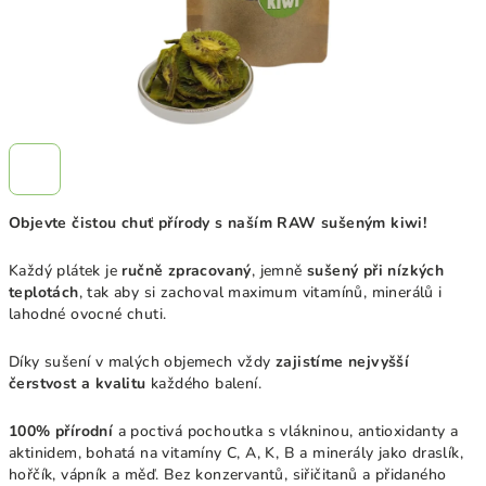
Objevte čistou chuť přírody s naším RAW sušeným kiwi!
K
aždý plátek je
ručně zpracovaný
, jemně
sušený při nízkých
teplotách
, tak aby si zachoval maximum vitamínů, minerálů i
lahodné ovocné chuti.
Díky sušení v malých objemech vždy
zajistíme nejvyšší
čerstvost a kvalitu
každého balení.
100% přírodní
a poctivá pochoutka s vlákninou, antioxidanty a
aktinidem, bohatá na vitamíny C, A, K, B a minerály jako draslík,
hořčík, vápník a měď.
Bez konzervantů, siřičitanů a přidaného