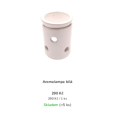
hvězdiček.
Aromalampa bílá
290 Kč
Měrná
290 Kč / 1 ks
cena:
Skladem
(>5 ks)
Průměrné