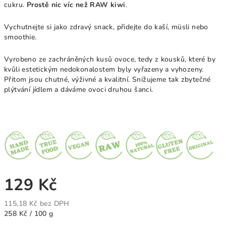
cukru.
Prostě nic víc než RAW kiwi
.
Vychutnejte si jako zdravý snack, přidejte
do kaší, müsli nebo
smoothie
.
Vyrobeno ze zachráněných kusů ovoce, tedy z kousků, které by
kvůli estetickým nedokonalostem byly vyřazeny a vyhozeny.
Přitom jsou chutné, výživné a kvalitní. Snižujeme tak zbytečné
plýtvání jídlem a dáváme ovoci druhou šanci.
129 Kč
115,18 Kč bez DPH
Měrná
258 Kč / 100 g
cena: