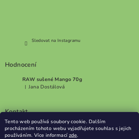
Sledovat na Instagramu
Hodnocení
RAW sušené Mango 70g
Jana Dostálová
|
Hodnocení produktu je 5 z 5 hvězdiček.
Kontakt
Tento web používá soubory cookie. Dalším
info
@
dobrodilo.cz
procházením tohoto webu vyjadřujete souhlas s jejich
+420732707987
používáním. Více informací
zde
.