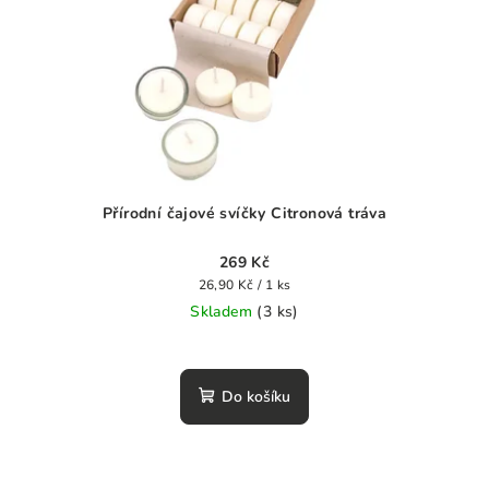
Přírodní čajové svíčky Citronová tráva
269 Kč
Měrná
26,90 Kč / 1 ks
cena:
Skladem
(3 ks)
Průměrné
hodnocení
produktu
Do košíku
je
0,0
z
5