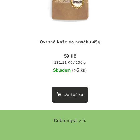
Ovesná kaše do hrníčku 45g
59 Kč
Měrná
131,11 Kč / 100 g
cena:
Skladem
(>5 ks)
Průměrné
hodnocení
produktu
Do košíku
je
0,0
z
Z
5
Dobromysl, z.ú.
á
hvězdiček.
p