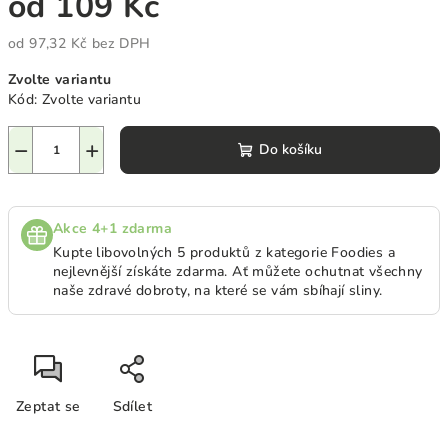
od
109 Kč
od
97,32 Kč
bez DPH
Měrná
Zvolte variantu
cena:
Kód:
Zvolte variantu
−
+
Do košíku
Akce 4+1 zdarma
Kupte libovolných 5 produktů z kategorie Foodies a
nejlevnější získáte zdarma. A
ť můžete ochutnat všechny
naše zdravé dobroty, na které se vám sbíhají sliny.
Zeptat se
Sdílet