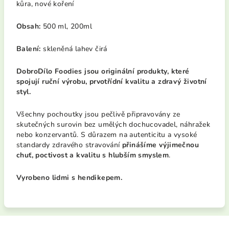
kůra, nové koření
Obsah:
500 ml, 200ml
Balení:
skleněná lahev čirá
DobroDílo
Foodies
jsou originální produkty, které
spojují ruční výrobu, prvotřídní kvalitu a zdravý životní
styl.
Všechny pochoutky jsou pečlivě připravovány ze
skutečných surovin bez umělých dochucovadel, náhražek
nebo konzervantů. S důrazem na autenticitu a vysoké
standardy zdravého stravování
přinášíme výjimečnou
chuť, poctivost a kvalitu s hlubším smyslem
.
Vyrobeno lidmi s hendikepem.