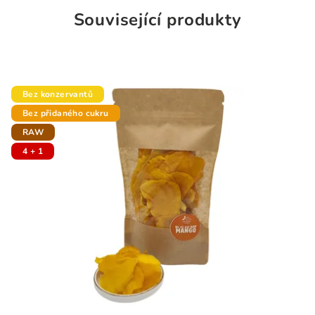
Související produkty
Bez konzervantů
Bez přidaného cukru
RAW
4 + 1