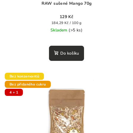
RAW sušené Mango 70g
129 Kč
Měrná
184,29 Kč / 100 g
cena:
Skladem
(>5 ks)
Průměrné
hodnocení
produktu
Do košíku
je
0,0
z
5
Bez konzervantů
hvězdiček.
Bez přidaného cukru
4 + 1