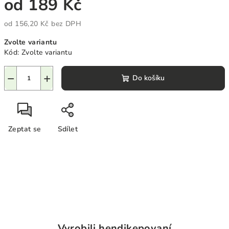
od
189 Kč
od
156,20 Kč
bez DPH
Měrná
Zvolte variantu
cena:
Kód:
Zvolte variantu
−
+
Do košíku
Zeptat se
Sdílet
Vyrobili hendikepovaní