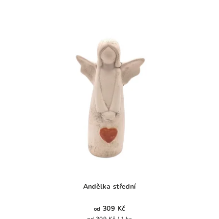
Andělka střední
309 Kč
od
Měrná
od 309 Kč / 1 ks