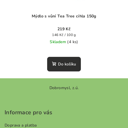
Mýdlo s vůní Tea Tree cihla 150g
219 Kč
Měrná
146 Kč / 100 g
cena:
Skladem
(4 ks)
Do košíku
Z
Dobromysl, z.ú.
á
p
a
Informace pro vás
t
í
Doprava a platba