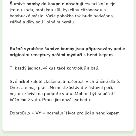
Šumivé bomby do koupele obsahují
esenciální oleje,
jedlou sodu, mořskou sůl, kyselinu citrónovou a
bambucké máslo. Vaše pokožka tak bude hedvábná,
zářivá a díky soli i plná minerálů.
Ručně vyráběné šumivé bomby jsou připravovány podle
originální receptury našimi mýdlaři s hendikepem.
Ti každý jednotlivý kus také kontrolují a balí.
Své několikaleté zkušenosti načerpali v chráněné dílně.
Dnes ale mají práci. Nemusí zůstávat v ústavní péči,
nejsou závislí na podpoře státu. Mohou být součástí
běžného života. Práce jim dává svobodu.
DobroDílo +
VY
= normální život pro lidi s hendikepem