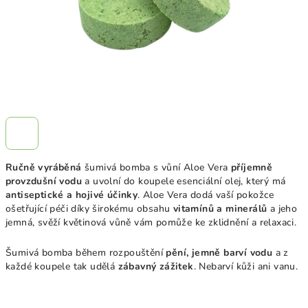
Ručně vyráběná
šumivá bomba s vůní Aloe Vera
příjemně
provzdušní vodu
a uvolní do koupele esenciální olej, který má
antiseptické a hojivé účinky
. Aloe Vera dodá vaší pokožce
ošetřující péči díky širokému obsahu
vitamínů a minerálů
a jeho
jemná, svěží květinová vůně vám pomůže ke zklidnění a relaxaci.
Šumivá bomba během rozpouštění
pění, jemně barví vodu
a z
každé koupele tak udělá
zábavný zážitek
. Nebarví kůži ani vanu.