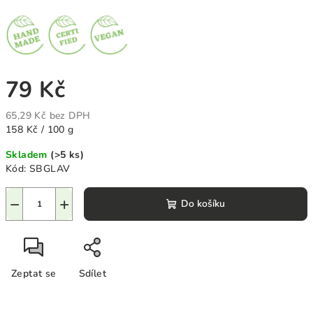
79 Kč
65,29 Kč bez DPH
Měrná
158 Kč / 100 g
cena:
Skladem
(>5 ks)
Kód:
SBGLAV
−
+
Do košíku
Zeptat se
Sdílet