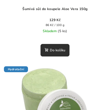
Šumivá sůl do koupele Aloe Vera 150g
129 Kč
Měrná
86 Kč / 100 g
cena:
Skladem
(5 ks)
Průměrné
hodnocení
produktu
Do košíku
je
0,0
z
5
Hydratační
hvězdiček.