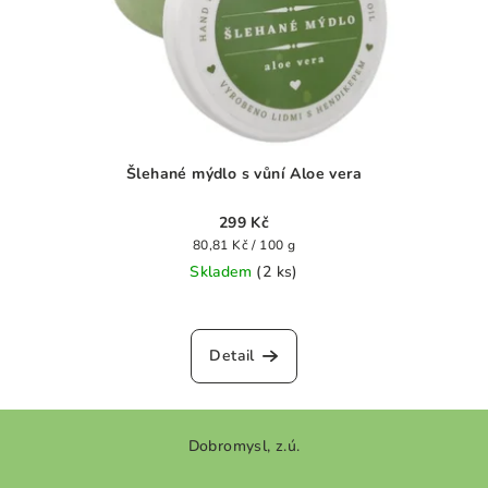
Šlehané mýdlo s vůní Aloe vera
299 Kč
Měrná
80,81 Kč / 100 g
cena:
Skladem
(2 ks)
Průměrné
hodnocení
produktu
Detail
je
0,0
z
Z
5
Dobromysl, z.ú.
á
hvězdiček.
p