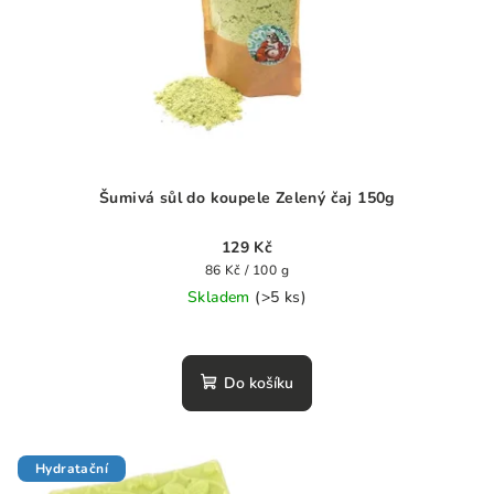
Šumivá sůl do koupele Zelený čaj 150g
129 Kč
Měrná
86 Kč / 100 g
cena:
Skladem
(>5 ks)
Do košíku
Hydratační