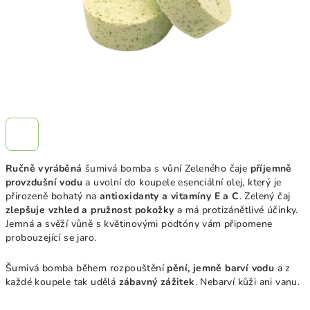
Ručně vyráběná
šumivá bomba s vůní
Zeleného
čaje
příjemně
provzdušní vodu
a uvolní do koupele esenciální olej, který je
přirozeně bohatý na
antioxidanty a vitamíny E a C
.
Zelený čaj
zlepšuje vzhled a pružnost pokožky
a má protizánětlivé účinky.
Jemná
a
svěží vůně s květinovými podtóny vám připomene
probouzející se jaro
.
Šumivá bomba během rozpouštění
pění, jemně barví vodu
a z
každé koupele tak udělá
zábavný zážitek
. Nebarví kůži ani vanu.