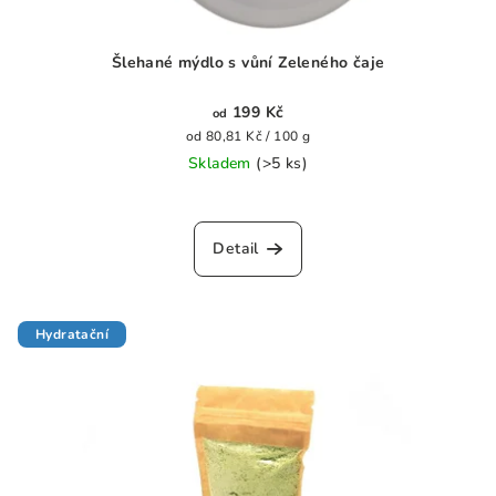
Šlehané mýdlo s vůní Zeleného čaje
199 Kč
od
Měrná
od 80,81 Kč / 100 g
cena:
Skladem
(>5 ks)
Průměrné
hodnocení
produktu
Detail
je
0,0
z
5
Hydratační
hvězdiček.