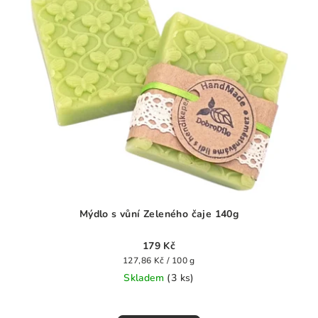
Mýdlo s vůní Zeleného čaje 140g
179 Kč
Měrná
127,86 Kč / 100 g
cena:
Skladem
(3 ks)
Průměrné
hodnocení