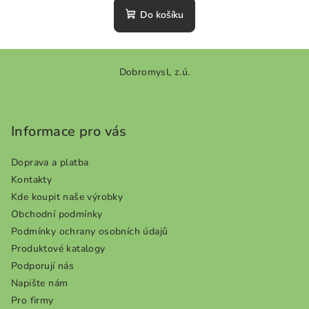
produktu
Do košíku
je
0,0
z
Z
5
Dobromysl, z.ú.
á
hvězdiček.
p
a
Informace pro vás
t
í
Doprava a platba
Kontakty
Kde koupit naše výrobky
Obchodní podmínky
Podmínky ochrany osobních údajů
Produktové katalogy
Podporují nás
Napište nám
Pro firmy