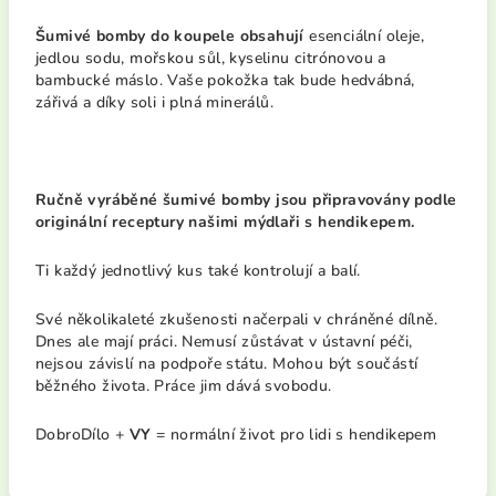
Šumivé bomby do koupele obsahují
esenciální oleje,
jedlou sodu, mořskou sůl, kyselinu citrónovou a
bambucké máslo. Vaše pokožka tak bude hedvábná,
zářivá a díky soli i plná minerálů.
Ručně vyráběné šumivé bomby jsou připravovány podle
originální receptury našimi mýdlaři s hendikepem.
Ti každý jednotlivý kus také kontrolují a balí.
Své několikaleté zkušenosti načerpali v chráněné dílně.
Dnes ale mají práci. Nemusí zůstávat v ústavní péči,
nejsou závislí na podpoře státu. Mohou být součástí
běžného života. Práce jim dává svobodu.
DobroDílo +
VY
= normální život pro lidi s hendikepem