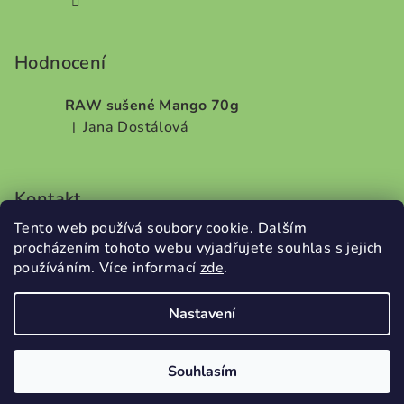
Hodnocení
RAW sušené Mango 70g
Jana Dostálová
|
Hodnocení produktu je 5 z 5 hvězdiček.
Kontakt
Tento web používá soubory cookie. Dalším
info
@
dobrodilo.cz
procházením tohoto webu vyjadřujete souhlas s jejich
+420732707987
používáním. Více informací
zde
.
Nastavení
Copyright 2026
DobroDílo
. Všechna práva vyhrazena.
Souhlasím
Vytvořil Shoptet