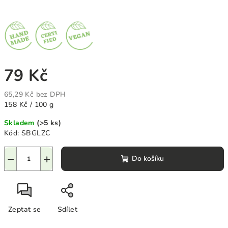
79 Kč
65,29 Kč bez DPH
Měrná
158 Kč / 100 g
cena:
Skladem
(>5 ks)
Kód:
SBGLZC
−
+
Do košíku
Zeptat se
Sdílet