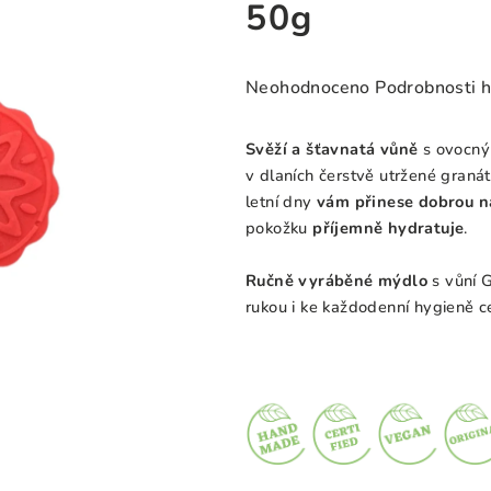
50g
Průměrné
Neohodnoceno
Podrobnosti 
hodnocení
produktu
Svěží a šťavnatá vůně
s ovocný
je
v dlaních
čerstvě utržené graná
0,0
letní dny
vá
m
přinese dobrou n
z
pokožku
příjemně hydratuje
.
5
hvězdiček.
Ručně vyráběné mýdlo
s vůní 
rukou i ke každodenní hygieně ce