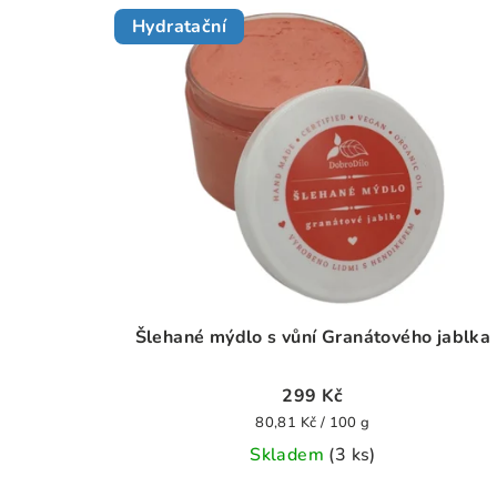
Hydratační
Šlehané mýdlo s vůní Granátového jablka
299 Kč
Měrná
80,81 Kč / 100 g
cena:
Skladem
(3 ks)
Průměrné