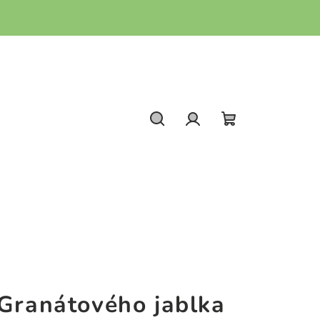
Hledat
Přihlášení
Nákupní
košík
 Granátového jablka