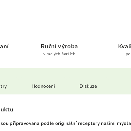
aní
Ruční výroba
Kval
v malých šaržích
po
try
Hodnocení
Diskuze
duktu
sou připravována podle originální receptury našimi mýdla