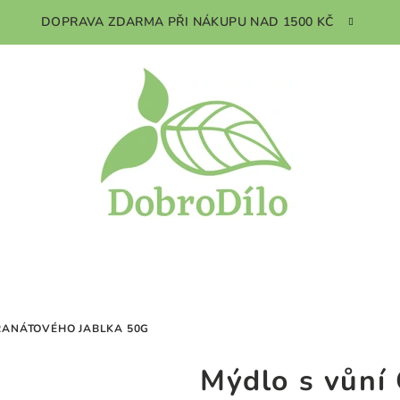
DOPRAVA ZDARMA PŘI NÁKUPU NAD 1500 KČ
RANÁTOVÉHO JABLKA 50G
Mýdlo s vůní