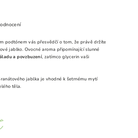
hodnocení
m podtónem vás přesvědčí o tom, že právě držíte
tové jablko
. Ovocné aroma připomínající slunné
áladu a povzbuzení
, zatímco glycerin vaši
Granátového jablka je vhodné k šetrnému mytí
lého těla.