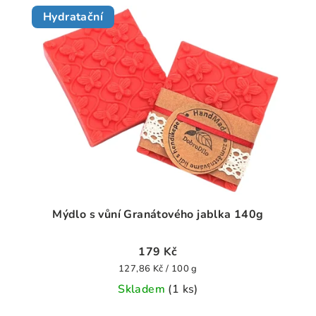
Hydratační
Mýdlo s vůní Granátového jablka 140g
179 Kč
Měrná
127,86 Kč / 100 g
cena:
Skladem
(1 ks)
Průměrné