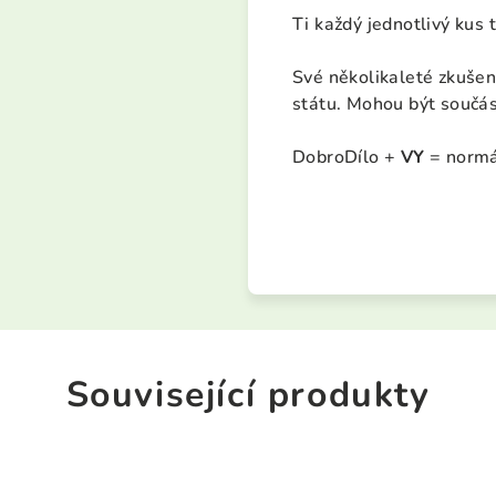
Ti každý jednotlivý kus t
Své několikaleté zkušeno
státu. Mohou být součás
DobroDílo +
VY
= normál
Související produkty