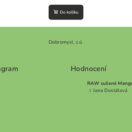
hodnocení
Do košíku
produktu
je
0,0
z
5
Dobromysl, z.ú.
hvězdiček.
agram
Hodnocení
RAW sušené Mang
Jana Dostálová
|
Hodnocení produktu je 