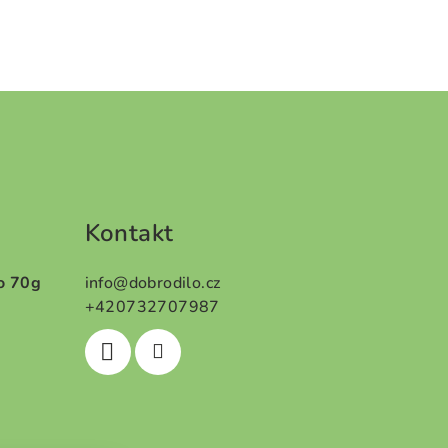
Kontakt
o 70g
info
@
dobrodilo.cz
+420732707987
5 z 5 hvězdiček.