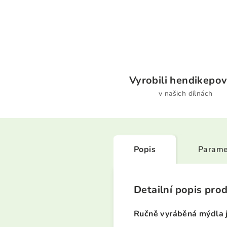
Vyrobili hendikepov
v našich dílnách
Popis
Parame
Detailní popis pro
Ručně vyráběná mýdla j