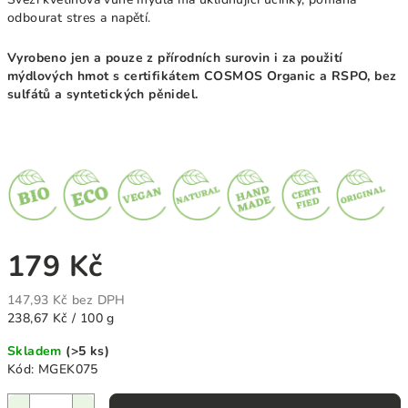
odbourat stres a napětí.
Vyrobeno jen a pouze z přírodních surovin i za použití
mýdlových hmot s certifikátem COSMOS Organic a RSPO, bez
sulfátů a syntetických pěnidel.
179 Kč
147,93 Kč bez DPH
Měrná
238,67 Kč / 100 g
cena:
Skladem
(>5 ks)
Kód:
MGEK075