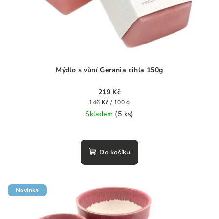
Mýdlo s vůní Gerania cihla 150g
219 Kč
Měrná
146 Kč / 100 g
cena:
Skladem
(5 ks)
Průměrné
hodnocení
produktu
Do košíku
je
0,0
z
5
Novinka
hvězdiček.