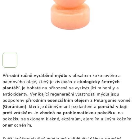
Přírodní ručně vyráběné mýdlo
s obsahem kokosového a
palmového oleje, který je získáván
z ekologicky šetrných
plantáží
, je bohaté na přirozeně se vyskytující minerály a
antioxidanty. Vynikající regenerační vlastnosti mýdla jsou
podpořeny
přírodním esenciálním olejem z Pelargonie vonné
(Geránium)
, která je účinným antioxidantem a
pomáhá v boji
proti vráskám
.
Je vhodná na problematickou pokožku
, na
pokožku se sklonem k akné, ekzémům, alergiím a jiným kožním
onemocněním.
Svěží květinová vůně mýdla má uklidňující účinky, pomáhá