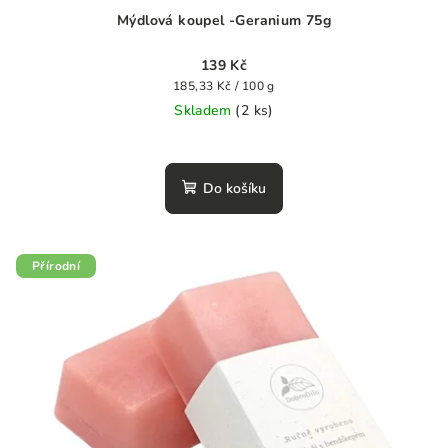
Mýdlová koupel -Geranium 75g
139 Kč
Měrná
185,33 Kč / 100 g
cena:
Skladem
(2 ks)
Do košíku
Přírodní