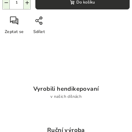
−
+
Do košíku
Zeptat se
Sdílet
Vyrobili hendikepovaní
v našich dílnách
Ruční výroba