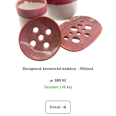
Designová keramická kolekce - Růžová
189 Kč
od
Skladem
(>5 ks)
Průměrné
hodnocení
produktu
Detail
je