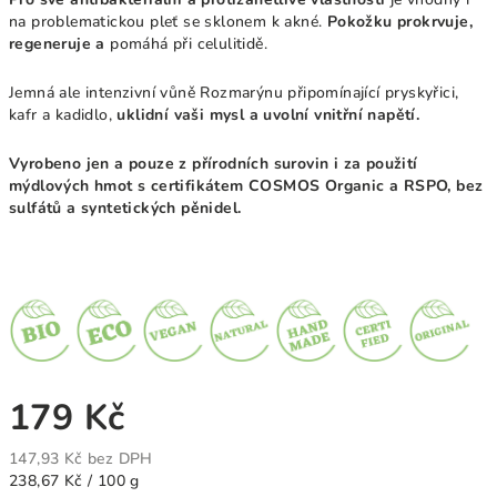
na problematickou pleť se sklonem k akné.
Pokožku prokrvuje,
regeneruje a
pomáhá při celulitidě.
Jemná ale intenzivní vůně Rozmarýnu připomínající pryskyřici,
kafr a kadidlo,
uklidní vaši mysl a uvolní vnitřní napětí.
Vyrobeno jen a pouze z přírodních surovin i za použití
mýdlových hmot s certifikátem COSMOS Organic a RSPO, bez
sulfátů a syntetických pěnidel.
179 Kč
147,93 Kč bez DPH
Měrná
238,67 Kč / 100 g