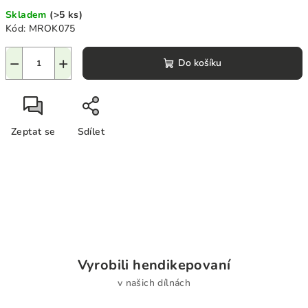
cena:
Skladem
(>5 ks)
Kód:
MROK075
−
+
Do košíku
Zeptat se
Sdílet
Vyrobili hendikepovaní
v našich dílnách