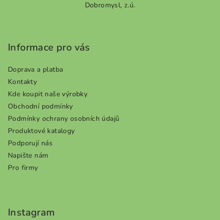
5
Dobromysl, z.ú.
á
hvězdiček.
p
a
Informace pro vás
t
í
Doprava a platba
Kontakty
Kde koupit naše výrobky
Obchodní podmínky
Podmínky ochrany osobních údajů
Produktové katalogy
Podporují nás
Napište nám
Pro firmy
Instagram