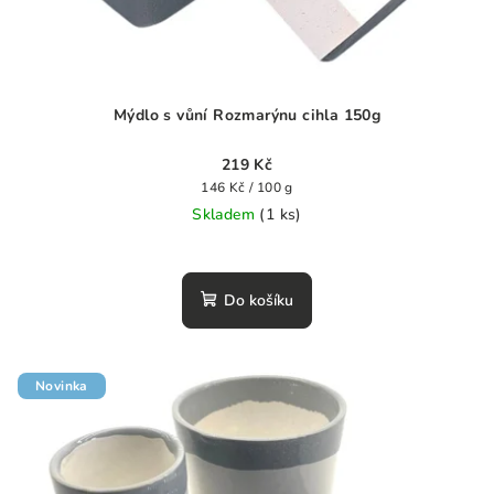
Mýdlo s vůní Rozmarýnu cihla 150g
219 Kč
Měrná
146 Kč / 100 g
cena:
Skladem
(1 ks)
Do košíku
Novinka