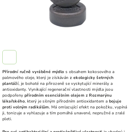
Přírodní ručně vyráběné mýdlo
s obsahem kokosového a
palmového oleje, který je získáván
z ekologicky šetrných
plantáží
, je bohaté na přirozeně se vyskytující minerály a
antioxidanty. Vynikající regenerační vlastnosti mýdla jsou
podpořeny
přírodním esenciálním olejem z Rozmarýnu
lékařského
, který je silným přírodním antioxidantem a
bojuje
proti volným radikálům.
Má omlazující efekt na pokožku, vypíná
ji, tonizuje a vyhlazuje a tím pomáhá unavené, nepružné a zralé
pleti.
Pro své antibakteriální a protizánětlivé vlastnosti
je vhodný i