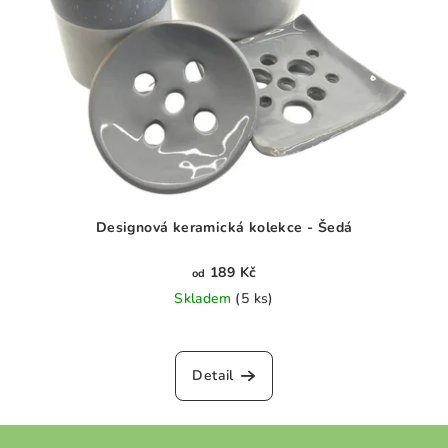
Designová keramická kolekce - Šedá
189 Kč
od
Skladem
(5 ks)
Průměrné
hodnocení
produktu
Detail
je
0,0
z
Z