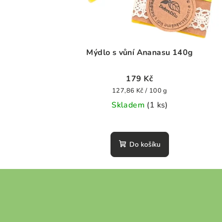
Mýdlo s vůní Ananasu 140g
179 Kč
Měrná
127,86 Kč / 100 g
cena:
Skladem
(1 ks)
Průměrné
hodnocení
Do košíku
produktu
je
0,0
Z
z
á
5
hvězdiček.
p