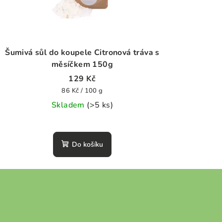
Šumivá sůl do koupele Citronová tráva s
měsíčkem 150g
129 Kč
Měrná
86 Kč / 100 g
cena:
Skladem
(>5 ks)
Průměrné
hodnocení
Do košíku
produktu
je
0,0
z
5
hvězdiček.