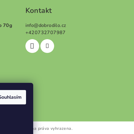
Kontakt
o 70g
info
@
dobrodilo.cz
+420732707987
5 z 5 hvězdiček.
Souhlasím
obroDílo
. Všechna práva vyhrazena.