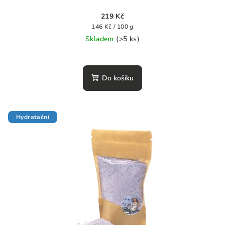
219 Kč
Měrná
146 Kč / 100 g
cena:
Skladem
(>5 ks)
Do košíku
Hydratační