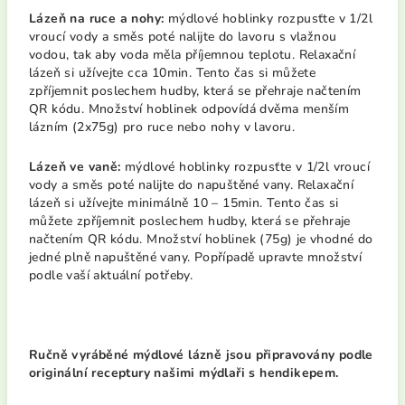
Lázeň na ruce a nohy:
mýdlové hoblinky rozpusťte v 1/2l
vroucí vody a směs poté nalijte do lavoru s vlažnou
vodou, tak aby voda měla příjemnou teplotu. Relaxační
lázeň si užívejte cca 10min. Tento čas si můžete
zpříjemnit poslechem hudby, která se přehraje načtením
QR kódu. Množství hoblinek odpovídá dvěma menším
lázním (2x75g) pro ruce nebo nohy v lavoru.
Lázeň ve vaně:
mýdlové hoblinky rozpusťte v 1/2l vroucí
vody a směs poté nalijte do napuštěné vany. Relaxační
lázeň si užívejte minimálně 10 – 15min. Tento čas si
můžete zpříjemnit poslechem hudby, která se přehraje
načtením QR kódu. Množství hoblinek (75g) je vhodné do
jedné plně napuštěné vany. Popřípadě upravte množství
podle vaší aktuální potřeby.
Ručně vyráběné mýdlové lázně jsou připravovány podle
originální receptury našimi mýdlaři s hendikepem.