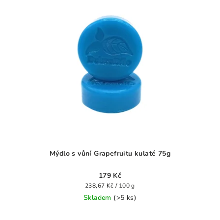
Mýdlo s vůní Grapefruitu kulaté 75g
179 Kč
Měrná
238,67 Kč / 100 g
cena:
Skladem
(>5 ks)
Průměrné