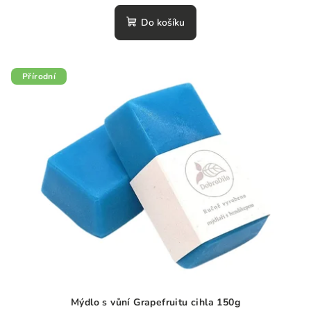
hodnocení
produktu
Do košíku
je
0,0
z
5
Přírodní
hvězdiček.
Mýdlo s vůní Grapefruitu cihla 150g