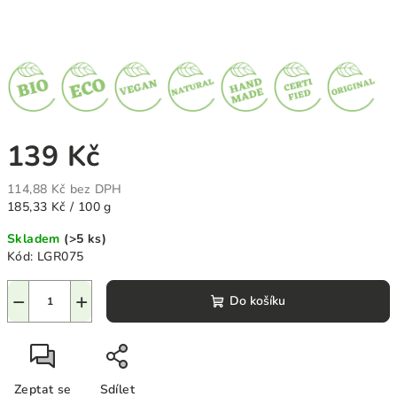
139 Kč
114,88 Kč bez DPH
Měrná
185,33 Kč / 100 g
cena:
Skladem
(>5 ks)
Kód:
LGR075
−
+
Do košíku
Zeptat se
Sdílet