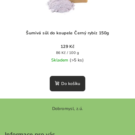
Šumivá sůl do koupele Černý rybíz 150g
129 Kč
Měrná
86 Kč / 100 g
cena:
Skladem
(>5 ks)
Průměrné
hodnocení
produktu
Do košíku
je
0,0
z
Z
5
Dobromysl, z.ú.
á
hvězdiček.
p
a
Informace pro vás