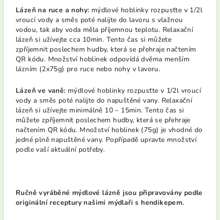
Lázeň na ruce a nohy:
mýdlové hoblinky rozpusťte v 1/2l
vroucí vody a směs poté nalijte do lavoru s vlažnou
vodou, tak aby voda měla příjemnou teplotu. Relaxační
lázeň si užívejte cca 10min. Tento čas si můžete
zpříjemnit poslechem hudby, která se přehraje načtením
QR kódu. Množství hoblinek odpovídá dvěma menším
lázním (2x75g) pro ruce nebo nohy v lavoru.
Lázeň ve vaně:
mýdlové hoblinky rozpusťte v 1/2l vroucí
vody a směs poté nalijte do napuštěné vany. Relaxační
lázeň si užívejte minimálně 10 – 15min. Tento čas si
můžete zpříjemnit poslechem hudby, která se přehraje
načtením QR kódu. Množství hoblinek (75g) je vhodné do
jedné plně napuštěné vany. Popřípadě upravte množství
podle vaší aktuální potřeby.
Ručně vyráběné mýdlové lázně jsou připravovány podle
originální receptury našimi mýdlaři s hendikepem.