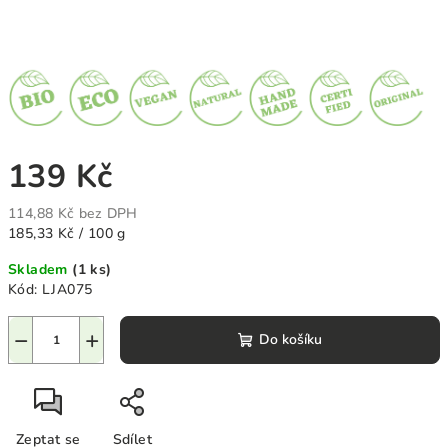
139 Kč
114,88 Kč bez DPH
Měrná
185,33 Kč / 100 g
cena:
Skladem
(1 ks)
Kód:
LJA075
−
+
Do košíku
Zeptat se
Sdílet