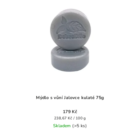
Mýdlo s vůní Jalovce kulaté 75g
179 Kč
Měrná
238,67 Kč / 100 g
cena:
Skladem
(>5 ks)
Průměrné