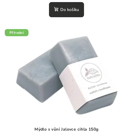
hodnocení
produktu
Do košíku
je
0,0
z
5
Přírodní
hvězdiček.
Mýdlo s vůní Jalovce cihla 150g