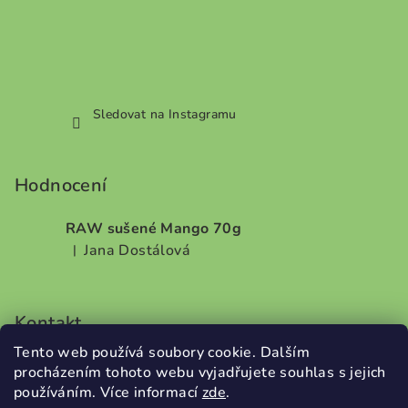
Sledovat na Instagramu
Hodnocení
RAW sušené Mango 70g
Jana Dostálová
|
Hodnocení produktu je 5 z 5 hvězdiček.
Kontakt
Tento web používá soubory cookie. Dalším
info
@
dobrodilo.cz
procházením tohoto webu vyjadřujete souhlas s jejich
+420732707987
používáním. Více informací
zde
.