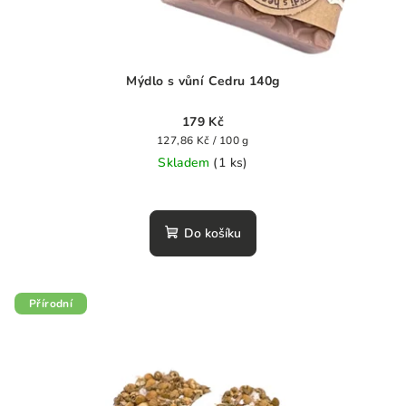
Mýdlo s vůní Cedru 140g
179 Kč
Měrná
127,86 Kč / 100 g
cena:
Skladem
(1 ks)
Průměrné
hodnocení
produktu
Do košíku
je
0,0
z
5
Přírodní
hvězdiček.