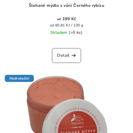
Šlehané mýdlo s vůní Černého rybízu
199 Kč
od
Měrná
od 80,81 Kč / 100 g
cena:
Skladem
(>5 ks)
Průměrné
hodnocení
produktu
Detail
je
0,0
z
5
Hydratační
hvězdiček.