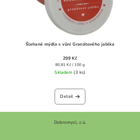
Šlehané mýdlo s vůní Granátového jablka
299 Kč
Měrná
80,81 Kč / 100 g
cena:
Skladem
(3 ks)
Průměrné
hodnocení
produktu
Detail
je
0,0
z
Z
5
Dobromysl, z.ú.
á
hvězdiček.
p