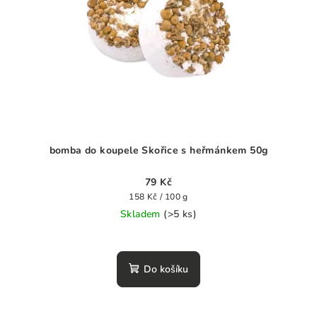
bomba do koupele Skořice s heřmánkem 50g
79 Kč
Měrná
158 Kč / 100 g
cena:
Skladem
(>5 ks)
Do košíku