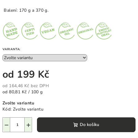
Balení: 170 g a 370 g.
VARIANTA:
od
199 Kč
od
164,46 Kč
bez DPH
Měrná
od 80,81 Kč / 100 g
cena:
Zvolte variantu
Kód:
Zvolte variantu
−
+
Do košíku