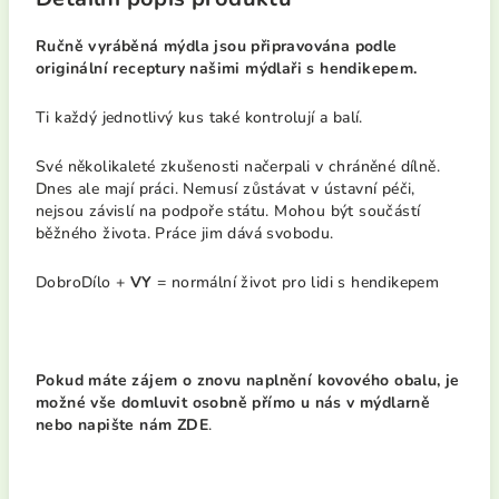
Ručně vyráběná mýdla jsou připravována podle
originální receptury našimi mýdlaři s hendikepem.
Ti každý jednotlivý kus také kontrolují a balí.
Své několikaleté zkušenosti načerpali v chráněné dílně.
Dnes ale mají práci. Nemusí zůstávat v ústavní péči,
nejsou závislí na podpoře státu. Mohou být součástí
běžného života. Práce jim dává svobodu.
DobroDílo +
VY
= normální život pro lidi s hendikepem
Pokud máte zájem o znovu naplnění kovového obalu, je
možné vše domluvit osobně přímo u nás v mýdlarně
nebo
napište nám
ZDE
.