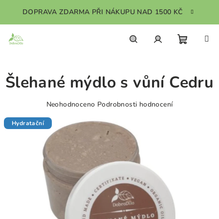
Přejít
DOPRAVA ZDARMA PŘI NÁKUPU NAD 1500 KČ
na
obsah
Nákupn
Hledat
Přihlášení
Šlehané mýdlo s vůní Cedru
košík
Průměrné
Neohodnoceno
Podrobnosti hodnocení
hodnocení
produktu
Hydratační
je
0,0
z
5
hvězdiček.