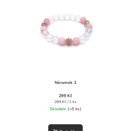
Náramek 2
299 Kč
Měrná
299 Kč / 1 ks
cena:
Skladem
(>5 ks)