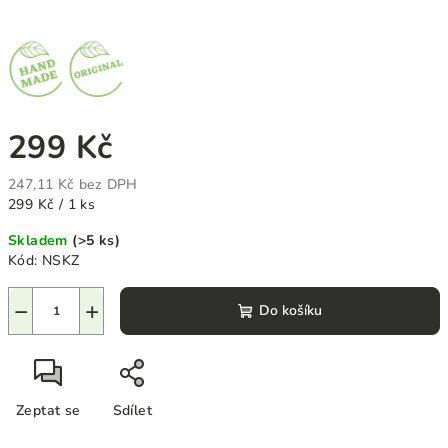
299 Kč
247,11 Kč bez DPH
Měrná
299 Kč / 1 ks
cena:
Skladem
(>5 ks)
Kód:
NSKZ
−
+
Do košíku
Zeptat se
Sdílet