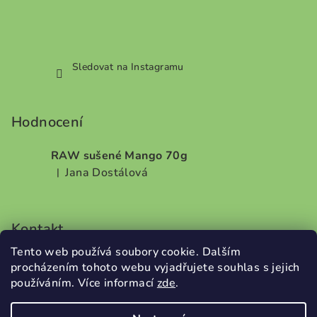
Sledovat na Instagramu
Hodnocení
RAW sušené Mango 70g
Jana Dostálová
|
Hodnocení produktu je 5 z 5 hvězdiček.
Kontakt
Tento web používá soubory cookie. Dalším
info
@
dobrodilo.cz
procházením tohoto webu vyjadřujete souhlas s jejich
+420732707987
používáním. Více informací
zde
.