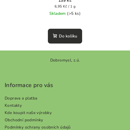
139 Kč
Měrná
6,95 Kč / 1 g
cena:
Skladem
(>5 ks)
Průměrné
hodnocení
produktu
Do košíku
je
0,0
z
Z
5
Dobromysl, z.ú.
á
hvězdiček.
p
a
Informace pro vás
t
í
Doprava a platba
Kontakty
Kde koupit naše výrobky
Obchodní podmínky
Podmínky ochrany osobních údajů