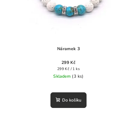
Náramek 3
299 Kč
Měrná
299 Kč / 1 ks
cena:
Skladem
(3 ks)
Do košíku