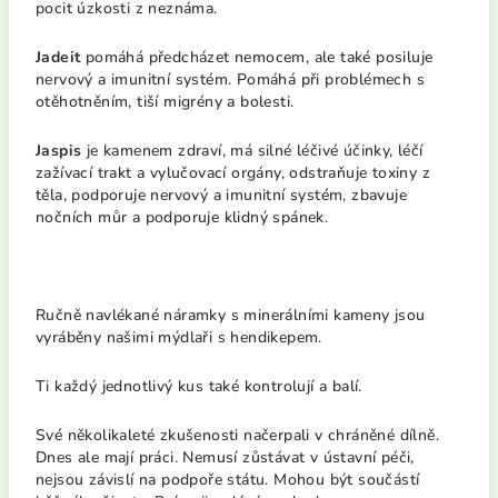
pocit úzkosti z neznáma.
Jadeit
pomáhá předcházet nemocem, ale také posiluje
nervový a imunitní systém. Pomáhá při problémech s
otěhotněním, tiší migrény a bolesti.
Jaspis
je kamenem zdraví, má silné léčivé účinky, léčí
zažívací trakt a vylučovací orgány, odstraňuje toxiny z
těla, podporuje nervový a imunitní systém, zbavuje
nočních můr a podporuje klidný spánek.
Ručně navlékané náramky s minerálními kameny jsou
vyráběny našimi mýdlaři s hendikepem.
Ti každý jednotlivý kus také kontrolují a balí.
Své několikaleté zkušenosti načerpali v chráněné dílně.
Dnes ale mají práci. Nemusí zůstávat v ústavní péči,
nejsou závislí na podpoře státu. Mohou být součástí