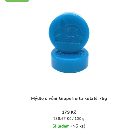
hvězdiček.
Mýdlo s vůní Grapefruitu kulaté 75g
179 Kč
Měrná
238,67 Kč / 100 g
cena:
Skladem
(>5 ks)
Průměrné