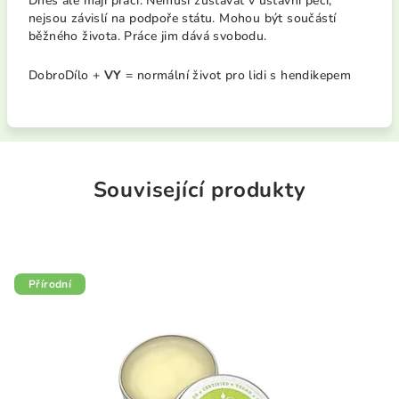
Dnes ale mají práci. Nemusí zůstávat v ústavní péči,
nejsou závislí na podpoře státu. Mohou být součástí
běžného života. Práce jim dává svobodu.
DobroDílo +
VY
= normální život pro lidi s hendikepem
Související produkty
Přírodní