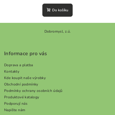
hodnocení
produktu
Do košíku
je
0,0
z
Z
5
Dobromysl, z.ú.
á
hvězdiček.
p
a
Informace pro vás
t
í
Doprava a platba
Kontakty
Kde koupit naše výrobky
Obchodní podmínky
Podmínky ochrany osobních údajů
Produktové katalogy
Podporují nás
Napište nám