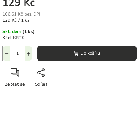
129 Kč
106,61 Kč bez DPH
Měrná
129 Kč / 1 ks
cena:
Skladem
(1 ks)
Kód:
KRTK
−
+
Do košíku
Zeptat se
Sdílet