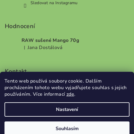
Sledovat na Instagramu
Hodnocení
RAW sušené Mango 70g
Jana Dostálová
|
Hodnocení produktu je 5 z 5 hvězdiček.
Kontakt
Tento web používá soubory cookie. Dalším
info
@
dobrodilo.cz
procházením tohoto webu vyjadřujete souhlas s jejich
+420732707987
používáním. Více informací
zde
.
Nastavení
Copyright 2026
DobroDílo
. Všechna práva vyhrazena.
Souhlasím