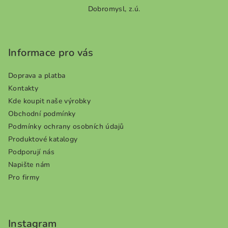
5
Dobromysl, z.ú.
á
hvězdiček.
p
a
Informace pro vás
t
í
Doprava a platba
Kontakty
Kde koupit naše výrobky
Obchodní podmínky
Podmínky ochrany osobních údajů
Produktové katalogy
Podporují nás
Napište nám
Pro firmy
Instagram