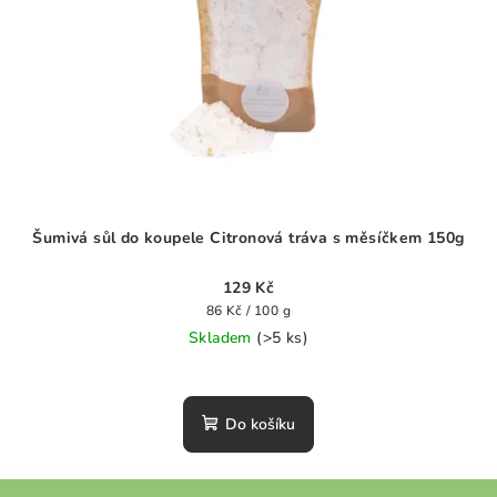
Šumivá sůl do koupele Citronová tráva s měsíčkem 150g
129 Kč
Měrná
86 Kč / 100 g
cena:
Skladem
(>5 ks)
Průměrné
hodnocení
produktu
Do košíku
je
0,0
z
Z