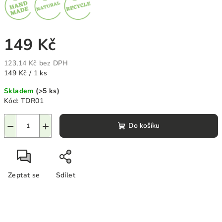
149 Kč
123,14 Kč bez DPH
Měrná
149 Kč / 1 ks
cena:
Skladem
(>5 ks)
Kód:
TDR01
−
+
Do košíku
Zeptat se
Sdílet