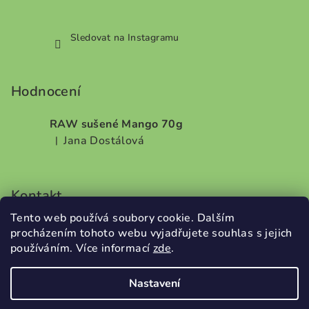
Sledovat na Instagramu
Hodnocení
RAW sušené Mango 70g
Jana Dostálová
|
Hodnocení produktu je 5 z 5 hvězdiček.
Kontakt
Tento web používá soubory cookie. Dalším
info
@
dobrodilo.cz
procházením tohoto webu vyjadřujete souhlas s jejich
+420732707987
používáním. Více informací
zde
.
Nastavení