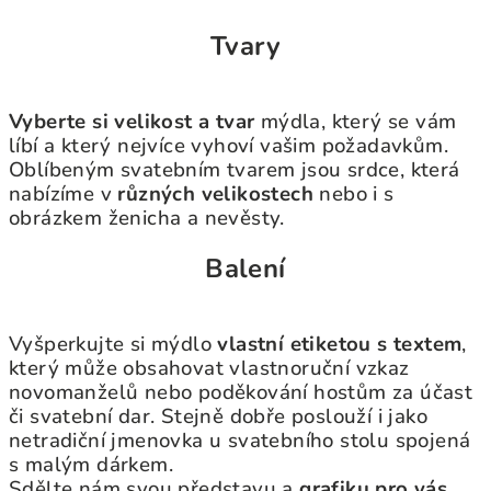
Tvary
Vyberte si velikost a tvar
mýdla, který se vám
líbí a který nejvíce vyhoví vašim požadavkům.
Oblíbeným svatebním tvarem jsou srdce, která
nabízíme v
různých velikostech
nebo i s
obrázkem ženicha a nevěsty.
Balení
Vyšperkujte si mýdlo
vlastní etiketou s textem
,
který může obsahovat vlastnoruční vzkaz
novomanželů nebo poděkování hostům za účast
či svatební dar. Stejně dobře poslouží i jako
netradiční jmenovka u svatebního stolu spojená
s malým dárkem.
Sdělte nám svou představu a
grafiku pro vás