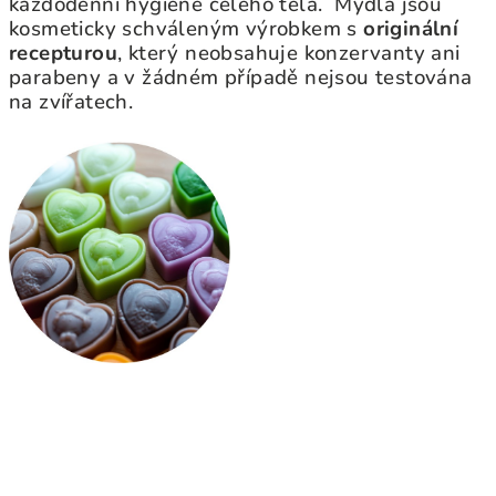
každodenní hygieně celého těla. Mýdla jsou
kosmeticky schváleným výrobkem s
originální
recepturou
, který neobsahuje konzervanty ani
parabeny a v žádném případě nejsou testována
na zvířatech.