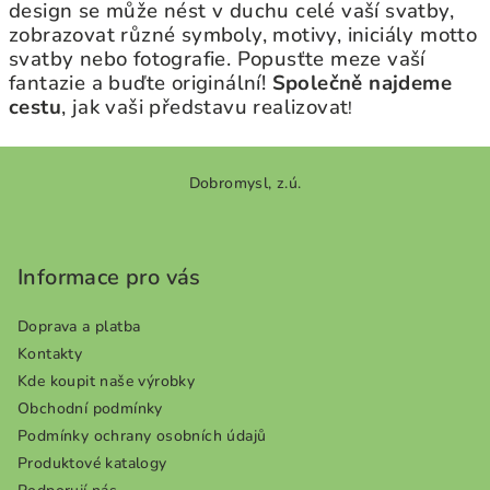
design se může nést v duchu celé vaší svatby,
zobrazovat různé symboly, motivy, iniciály motto
svatby nebo fotografie. Popusťte meze vaší
fantazie a buďte originální!
Společně najdeme
cestu
, jak vaši představu realizovat
!
Z
Dobromysl, z.ú.
á
p
a
Informace pro vás
t
í
Doprava a platba
Kontakty
Kde koupit naše výrobky
Obchodní podmínky
Podmínky ochrany osobních údajů
Produktové katalogy