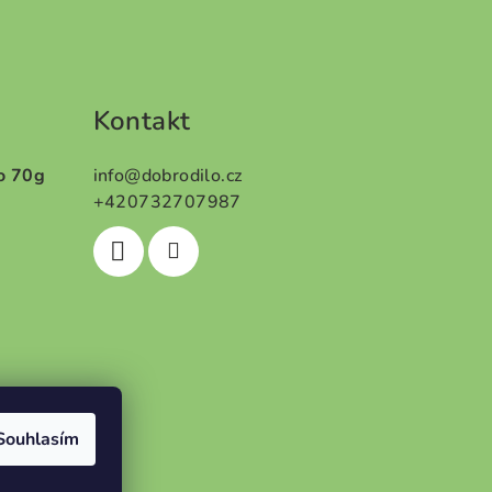
Kontakt
o 70g
info
@
dobrodilo.cz
+420732707987
5 z 5 hvězdiček.
Souhlasím