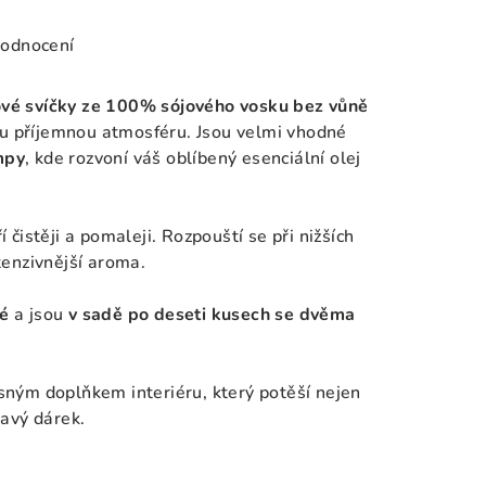
hodnocení
ové svíčky ze 100% sójového vosku
bez vůně
u příjemnou atmosféru. Jsou velmi vhodné
mpy
, kde rozvoní váš oblíbený esenciální olej
í čistěji a pomaleji. Rozpouští se při nižších
tenzivnější aroma.
vé
a jsou
v sadě po deseti kusech se dvěma
ásným doplňkem interiéru, který potěší nejen
ňavý dárek.