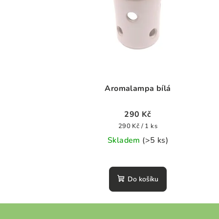
Aromalampa bílá
290 Kč
Měrná
290 Kč / 1 ks
cena:
Skladem
(>5 ks)
Průměrné
hodnocení
Do košíku
produktu
je
0,0
Z
z