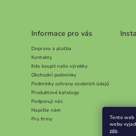
á
5
hvězdiček.
p
a
Informace pro vás
Inst
t
Doprava a platba
í
Kontakty
Kde koupit naše výrobky
Obchodní podmínky
Podmínky ochrany osobních údajů
Produktové katalogy
Podporují nás
Napište nám
Tento web 
Pro firmy
webu vyjadř
zde
.