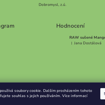
5
Dobromysl, z.ú.
hvězdiček.
agram
Hodnocení
RAW sušené Mang
Jana Dostálová
|
Hodnocení produktu je 
používá soubory cookie. Dalším procházením tohoto
ujete souhlas s jejich používáním. Více informací
Sledovat na Instagramu