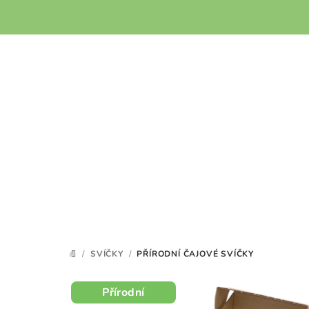
Přejít
na
obsah
/
SVÍČKY
/
PŘÍRODNÍ ČAJOVÉ SVÍČKY
DOMŮ
Přírodní