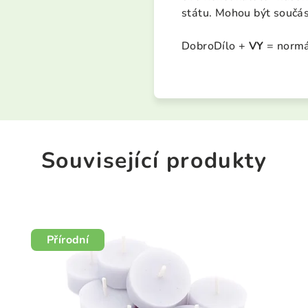
státu. Mohou být součás
DobroDílo +
VY
= normál
Související produkty
Přírodní