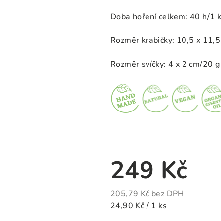
Doba hoření celkem: 40 h/
1 
Rozměr krabičky: 10,5 x 11,5
Rozměr svíčky: 4 x 2 cm/20 g
249 Kč
205,79 Kč bez DPH
Měrná
24,90 Kč / 1 ks
cena: