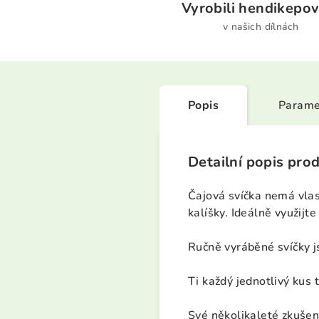
Vyrobili hendikepov
v našich dílnách
Popis
Parame
Detailní popis pro
Č
ajová svíčka nemá vlas
kalíšky. Ideálně využijt
Ručně vyráběné svíčky j
Ti každý jednotlivý kus t
Své několikaleté zkušeno