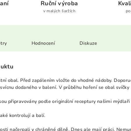
aní
Ruční výroba
Kval
v malých šaržích
po
try
Hodnocení
Diskuze
duktu
tní obal
. Před zapálením vložte do vhodné nádoby.
Doporuč
e svícnu dodaného v balení.
V průběhu hoření
se obal svíčky
sou připravovány podle originální receptury našimi mýdlař
aké kontrolují a balí.
sti načerpali v chráněné dílně. Dnes ale mají práci. Nemusí