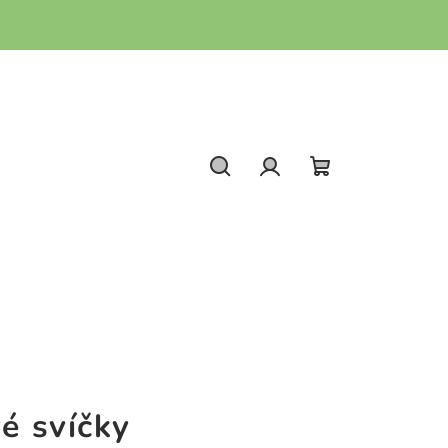
Hledat
Přihlášení
Nákupní
košík
vé svíčky