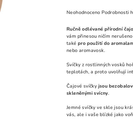
Průměrné
Neohodnoceno
Podrobnosti 
hodnocení
produktu
Ručně odlévané přírodní čaj
je
vám přinesou ničím nerušeno
0,0
také
pro použití do
aromala
z
nebo aromavosk.
5
hvězdiček.
Svíčky z rostlinných vosků hoř
teplotách, a proto uvolňují in
Čajové svíčky
jsou bezobalo
skleněnými svícny
.
Jemné svíčky ve skle jsou kr
vás, ale i vaše blízké jako vo