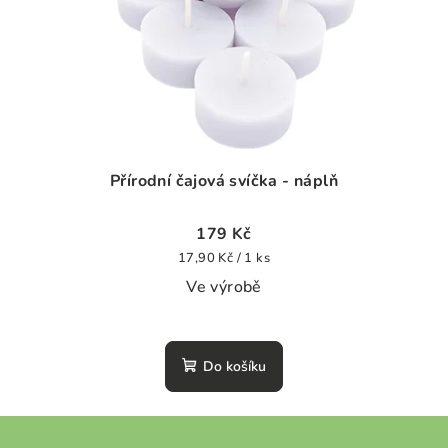
Přírodní čajová svíčka - náplň
179 Kč
Měrná
17,90 Kč / 1 ks
cena:
Ve výrobě
Průměrné
hodnocení
Do košíku
produktu
je
0,0
z