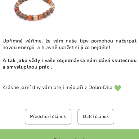
Upřímně věříme, že vám naše tipy pomohou načerpat
novou energii, a hlavně udržet si ji co nejdéle!
A tak jako vždy i vaše objednávka nám dává skutečnou
a smysluplnou práci.
Krásné jarní dny vám přejí mýdlaři z DobroDíla
Předchozí článek
Další článek
Z