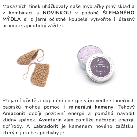
Masážních žinek uháčkovaly naše mýdlařky plný sklad a
v kombinaci s
NOVINKOU
v podobě
ŠLEHANÉHO
MÝDLA
si z jarní očistné koupele vytvoříte i úžasný
aromaterapeutický zážitek.
Při jarní očistě a doplnění energie vám vedle slunečních
paprsků mohou pomoci i
minerální kameny
. Takový
Amazonit
dobíjí pozitivní energii a pomáhá navodit
klidný spánek.
Avanturin
vám pomůže načerpat energii
z přírody. A
Labradorit
je kamenem nového začátku,
kterým jaro bez pochyby je.