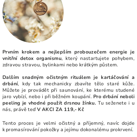
Prvním krokem a nejlepším probouzečem energie je
vnitřní detox organismu
, který nastartujete pohybem,
zdravou stravou, bylinkami nebo krátkým půstem.
Dalším snadným očistným rituálem je kartáčování a
drbání
, kdy tak mechanicky zbavíte tělo staré kůže.
Můžete je provádět při saunování, ke kterému studené
jaro vybízí, nebo i při běžném koupání.
Pro drbání neboli
peeling je vhodné použít drsnou žínku.
Tu seženete i u
nás, právě teď
V AKCI ZA 119,- Kč
Tento proces je velmi očistný a příjemný, navíc dojde
k promasírování pokožky a jejímu dokonalému prokrvení.