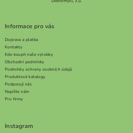
Dobromysl, z.ú.
á
p
a
Informace pro vás
t
í
Doprava a platba
Kontakty
Kde koupit naše výrobky
Obchodní podmínky
Podmínky ochrany osobních údajů
Produktové katalogy
Podporují nás
Napište nám
Pro firmy
Instagram