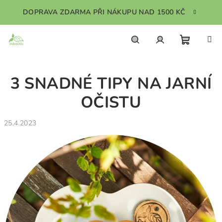
Přejít
DOPRAVA ZDARMA PŘI NÁKUPU NAD 1500 KČ
na
obsah
Nákupn
Hledat
Přihlášení
3 SNADNÉ TIPY NA JARNÍ
košík
OČISTU
25.4.2023