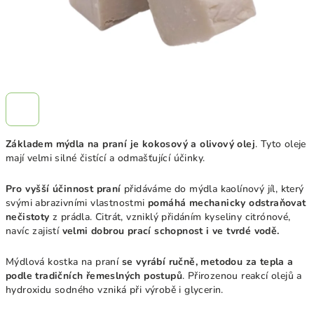
Základem mýdla na praní je kokosový a olivový olej
. Tyto oleje
mají velmi silné čistící a odmašťující účinky.
Pro vyšší účinnost praní
přidáváme do mýdla kaolínový jíl, který
svými abrazivními vlastnostmi
pomáhá mechanicky odstraňovat
nečistoty
z prádla. Citrát, vzniklý přidáním kyseliny citrónové,
navíc zajistí
velmi dobrou prací schopnost i ve tvrdé vodě.
Mýdlová kostka na praní
se vyrábí ručně, metodou za tepla a
podle tradičních řemeslných postupů
. Přirozenou reakcí olejů a
hydroxidu sodného vzniká při výrobě i glycerin.