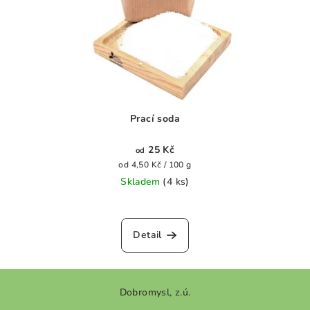
Prací soda
25 Kč
od
Měrná
od 4,50 Kč / 100 g
cena:
Skladem
(4 ks)
Detail
Z
Dobromysl, z.ú.
á