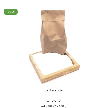
ECO
Jedlá soda
25 Kč
od
Měrná
od 4,50 Kč / 100 g