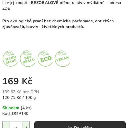
Lze jej koupit i
BEZOBALOVĚ
přímo u nás v mýdlárně - adresa
ZDE
Pro ekologické praní bez chemické parfemace, optických
zjasňovačů, barviv i živočišných produktů.
169 Kč
139,67 Kč bez DPH
Měrná
120,71 Kč / 100 g
cena:
Skladem
(4 ks)
Kód:
DMP140
Do košíku