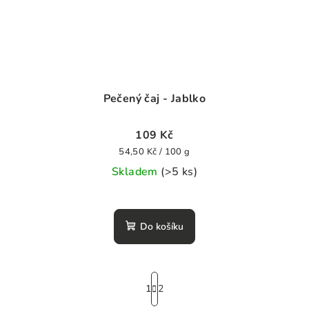
Pečený čaj - Jablko
109 Kč
Měrná
54,50 Kč / 100 g
cena:
Skladem
(>5 ks)
Do košíku
S
1
2
t