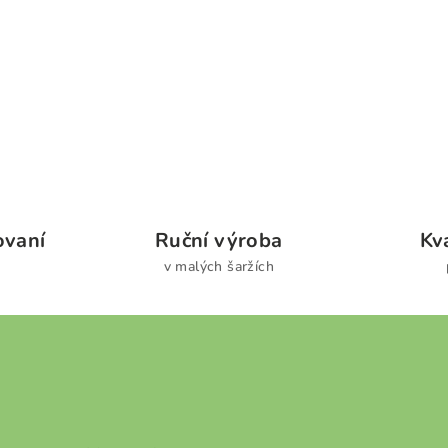
ovaní
Ruční výroba
Kva
v malých šaržích