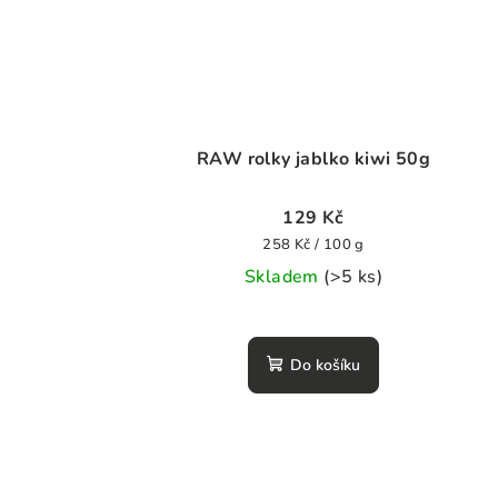
RAW rolky jablko kiwi 50g
129 Kč
Měrná
258 Kč / 100 g
cena:
Skladem
(>5 ks)
Průměrné
hodnocení
Do košíku
produktu
je
0,0
z
5