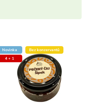
Novinka
Bez konzervantů
4 + 1