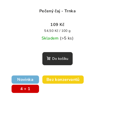
Pečený čaj - Trnka
109 Kč
Měrná
54,50 Kč / 100 g
cena:
Skladem
(>5 ks)
Do košíku
Novinka
Bez konzervantů
4 + 1