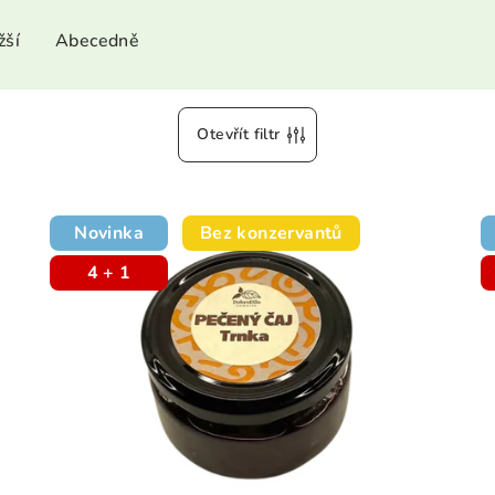
žší
Abecedně
Otevřít filtr
Novinka
Bez konzervantů
4 + 1