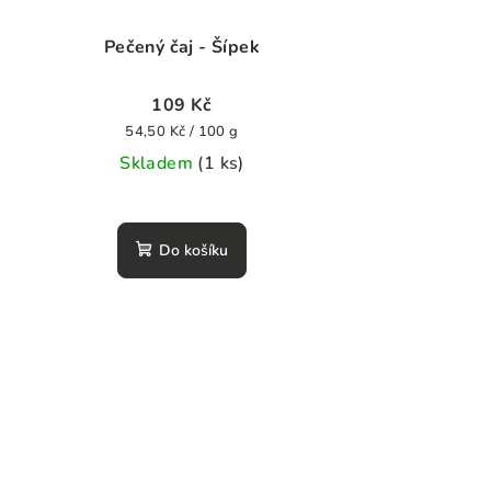
Pečený čaj - Šípek
109 Kč
Měrná
54,50 Kč / 100 g
cena:
Skladem
(1 ks)
Do košíku