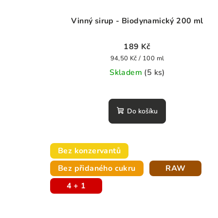
o
t
d
Vinný sirup - Biodynamický 200 ml
ů
u
189 Kč
k
Měrná
94,50 Kč / 100 ml
cena:
Skladem
(5 ks)
t
Průměrné
ů
hodnocení
Do košíku
produktu
je
0,0
z
Bez konzervantů
5
Bez přidaného cukru
RAW
hvězdiček.
4 + 1