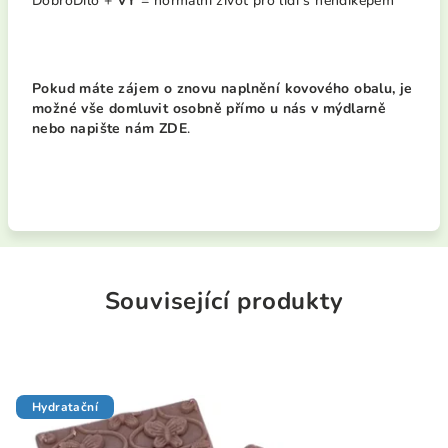
DobroDílo +
VY
= normální život pro lidi s hendikepem
Pokud máte zájem o znovu naplnění kovového obalu, je
možné vše domluvit osobně přímo u nás v mýdlarně
nebo
napište nám
ZDE
.
Související produkty
Hydratační