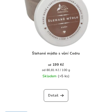
Šlehané mýdlo s vůní Cedru
199 Kč
od
Měrná
od 80,81 Kč / 100 g
cena:
Skladem
(>5 ks)
Průměrné
hodnocení
produktu
Detail
je
0,0
z