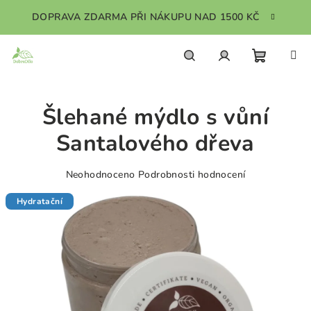
Přejít
DOPRAVA ZDARMA PŘI NÁKUPU NAD 1500 KČ
na
obsah
Nákupn
Hledat
Přihlášení
Šlehané mýdlo s vůní
košík
Santalového dřeva
Průměrné
Neohodnoceno
Podrobnosti hodnocení
hodnocení
produktu
Hydratační
je
0,0
z
5
hvězdiček.