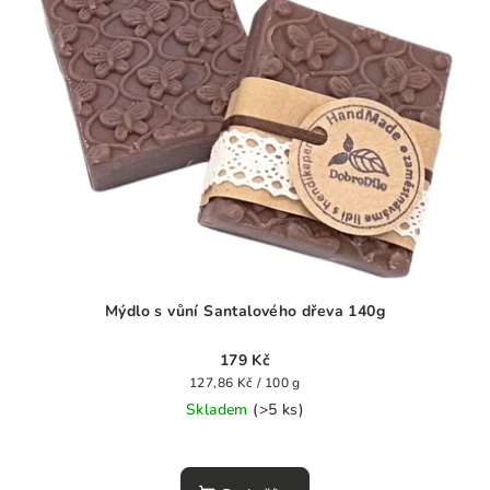
Mýdlo s vůní Santalového dřeva 140g
179 Kč
Měrná
127,86 Kč / 100 g
cena:
Skladem
(>5 ks)
Průměrné
hodnocení
produktu