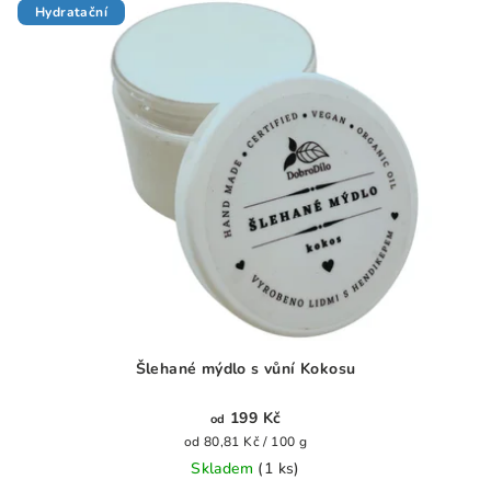
5
Hydratační
hvězdiček.
Šlehané mýdlo s vůní Kokosu
199 Kč
od
Měrná
od 80,81 Kč / 100 g
cena:
Skladem
(1 ks)