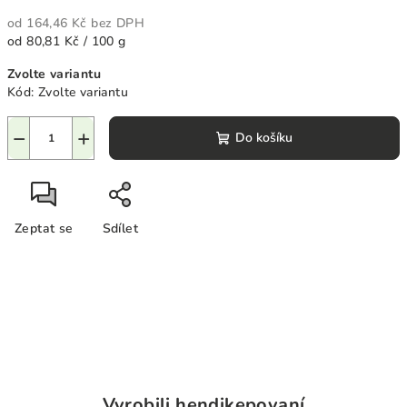
od
164,46 Kč
bez DPH
Měrná
od 80,81 Kč / 100 g
cena:
Zvolte variantu
Kód:
Zvolte variantu
−
+
Do košíku
Zeptat se
Sdílet
Vyrobili hendikepovaní