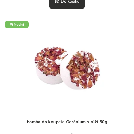
Do košíku
je
0,0
z
5
Přírodní
hvězdiček.
bomba do koupele Geránium s růží 50g