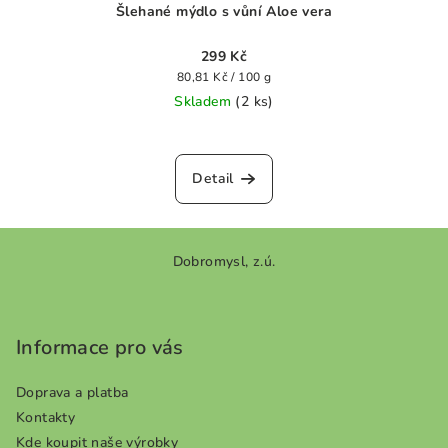
Šlehané mýdlo s vůní Aloe vera
299 Kč
Měrná
80,81 Kč / 100 g
cena:
Skladem
(2 ks)
Průměrné
hodnocení
produktu
Detail
je
0,0
z
Z
5
Dobromysl, z.ú.
á
hvězdiček.
p
a
Informace pro vás
t
í
Doprava a platba
Kontakty
Kde koupit naše výrobky