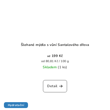
Šlehané mýdlo s vůní Santalového dřeva
199 Kč
od
Měrná
od 80,81 Kč / 100 g
cena:
Skladem
(1 ks)
Průměrné
hodnocení
produktu
Detail
je
0,0
z
5
Hydratační
hvězdiček.