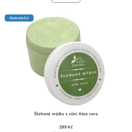
0,0
z
5
Hydratační
hvězdiček.
Šlehané mýdlo s vůní Aloe vera
299 Kč