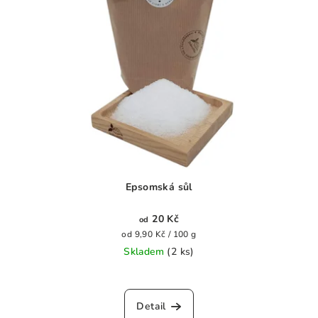
i
k
s
t
p
ů
r
o
d
u
k
t
ů
Epsomská sůl
20 Kč
od
Měrná
od 9,90 Kč / 100 g
cena:
Skladem
(2 ks)
Průměrné
hodnocení
produktu
Detail
je