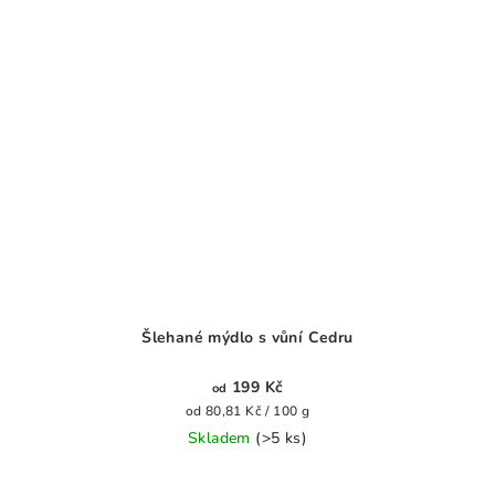
Šlehané mýdlo s vůní Cedru
199 Kč
od
Měrná
od 80,81 Kč / 100 g
cena:
Skladem
(>5 ks)
Průměrné