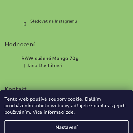
Sledovat na Instagramu
Hodnocení
RAW sušené Mango 70g
Jana Dostálová
|
Hodnocení produktu je 5 z 5 hvězdiček.
Kontakt
Tento web používá soubory cookie. Dalším
info
@
dobrodilo.cz
procházením tohoto webu vyjadřujete souhlas s jejich
+420732707987
používáním. Více informací
zde
.
Nastavení