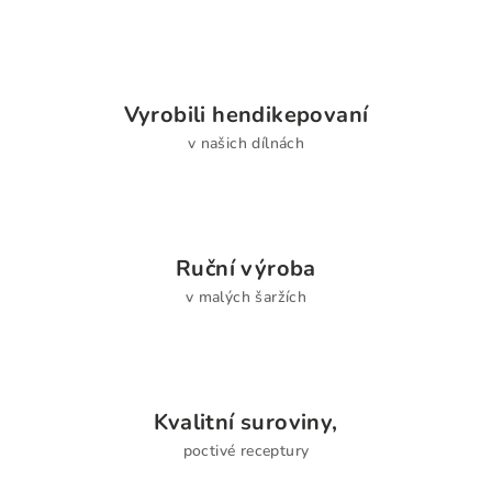
í
í
p
r
v
Vyrobili hendikepovaní
k
v našich dílnách
y
v
ý
p
i
Ruční výroba
s
u
v malých šaržích
Kvalitní suroviny,
poctivé receptury