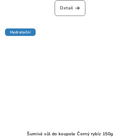
hodnocení
produktu
Detail
je
0,0
z
5
Hydratační
hvězdiček.
Šumivá sůl do koupele Černý rybíz 150g