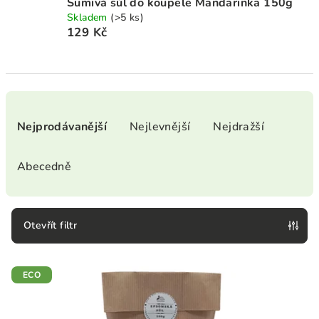
Šumivá sůl do koupele Mandarinka 150g
Skladem
(>5 ks)
129 Kč
Ř
a
Nejprodávanější
Nejlevnější
Nejdražší
z
e
Abecedně
n
í
p
Otevřít filtr
r
V
o
ECO
ý
d
p
u