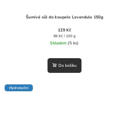
Šumivá sůl do koupele Levandule 150g
129 Kč
Měrná
86 Kč / 100 g
cena:
Skladem
(5 ks)
Průměrné
hodnocení
produktu
Do košíku
je
0,0
z
5
Hydratační
hvězdiček.