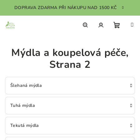
Přejít
DOPRAVA ZDARMA PŘI NÁKUPU NAD 1500 KČ
na
obsah
Nákupn
Hledat
Přihlášení
Mýdla a koupelová péče
,
košík
Strana 2
Šlehaná mýdla
Tuhá mýdla
Tekutá mýdla