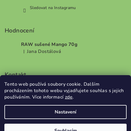
Sledovat na Instagramu
Hodnocení
RAW sušené Mango 70g
Jana Dostálová
|
Hodnocení produktu je 5 z 5 hvězdiček.
Kontakt
Tento web používá soubory cookie. Dalším
info
@
dobrodilo.cz
procházením tohoto webu vyjadřujete souhlas s jejich
+420732707987
používáním. Více informací
zde
.
Nastavení
Copyright 2026
DobroDílo
. Všechna práva vyhrazena.
Souhlasím