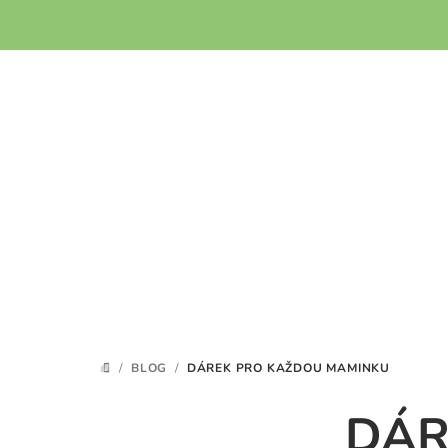
Přejít
na
obsah
/
BLOG
/
DÁREK PRO KAŽDOU MAMINKU
DOMŮ
DÁR