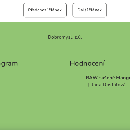
Předchozí článek
Další článek
Dobromysl, z.ú.
agram
Hodnocení
RAW sušené Mang
Jana Dostálová
|
Hodnocení produktu je 