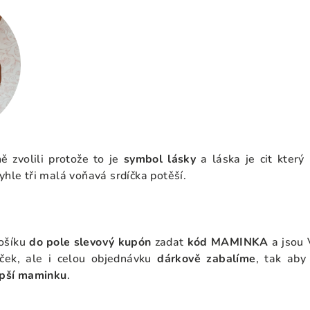
ě zvolili protože to je
symbol lásky
a láska je cit který 
yhle tři malá voňavá srdíčka potěší.
košíku
do pole slevový kupón
zadat
kód
MAMINKA
a jsou 
ček, ale i celou objednávku
dárkově zabalíme
, tak aby
lepší maminku
.