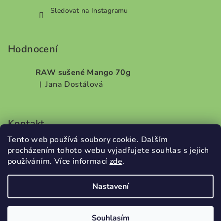
Sledovat na Instagramu
Hodnocení
RAW sušené Mango 70g
Jana Dostálová
|
Hodnocení produktu je 5 z 5 hvězdiček.
Kontakt
Tento web používá soubory cookie. Dalším
info
@
dobrodilo.cz
procházením tohoto webu vyjadřujete souhlas s jejich
+420732707987
používáním. Více informací
zde
.
Nastavení
Copyright 2026
DobroDílo
. Všechna práva vyhrazena.
Souhlasím