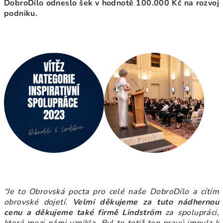
DobroDílo odneslo šek v hodnotě 100.000 Kč na rozvoj
podniku.
“Je to Obrovská pocta pro celé naše DobroDílo a cítím
obrovské dojetí.
Velmi děkujeme za tuto nádhernou
cenu a děkujeme také firmě Lindström
za spolupráci,