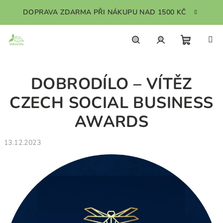
Přejít
DOPRAVA ZDARMA PŘI NÁKUPU NAD 1500 KČ
na
obsah
Nákupn
Hledat
Přihlášení
DOBRODÍLO – VÍTĚZ
košík
CZECH SOCIAL BUSINESS
AWARDS
13.12.2023