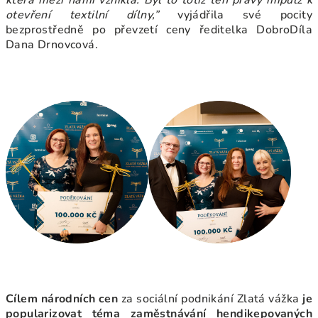
která mezi námi vznikla. Byl to totiž ten pravý impulz k
otevření textilní dílny,”
vyjádřila své pocity
bezprostředně po převzetí ceny ředitelka DobroDíla
Dana Drnovcová.
Cílem národních cen
za sociální podnikání Zlatá vážka
je
popularizovat téma zaměstnávání hendikepovaných