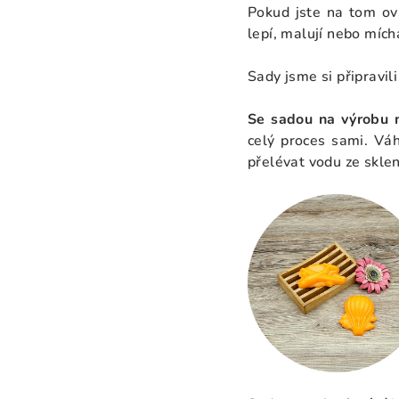
Pokud jste na tom 
lepí, malují nebo mích
Sady jsme si připravil
Se sadou na výrobu 
celý proces sami. Vá
přelévat vodu ze skleni