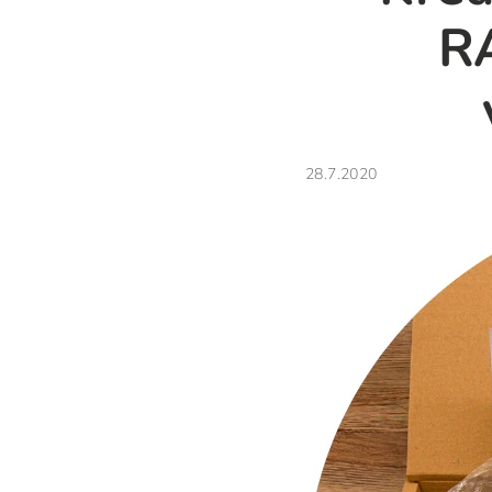
R
28.7.2020