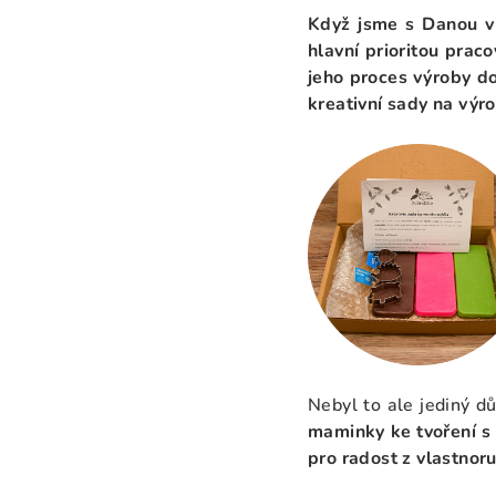
Když jsme s Danou v 
hlavní prioritou pra
jeho proces výroby do
kreativní sady na výr
Nebyl to ale jediný d
maminky ke tvoření s
pro radost z vlastno