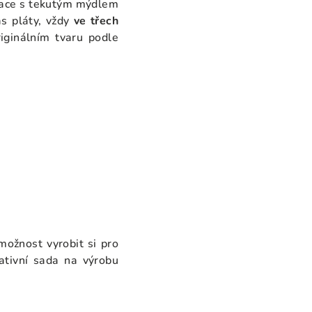
ulace s tekutým mýdlem
vás pláty, vždy
ve třech
iginálním tvaru podle
možnost vyrobit si pro
eativní sada na výrobu