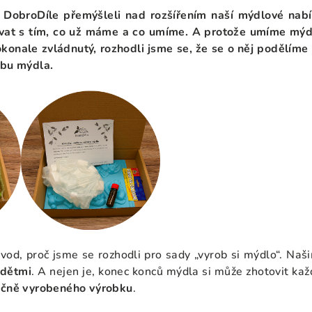
DobroDíle přemýšleli nad rozšířením naší mýdlové nabí
covat s tím, co už máme a co umíme. A protože umíme mýdl
konale zvládnutý, rozhodli jsme se, že se o něj podělíme i
obu mýdla.
ůvod, proč jsme se rozhodli pro sady „vyrob si mýdlo“. Naš
 dětmi
. A nejen je, konec konců mýdla si může zhotovit každ
ručně vyrobeného výrobku
.