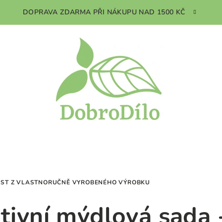
DOPRAVA ZDARMA PŘI NÁKUPU NAD 1500 KČ
DOST Z VLASTNORUČNĚ VYROBENÉHO VÝROBKU
tivní mýdlová sada 