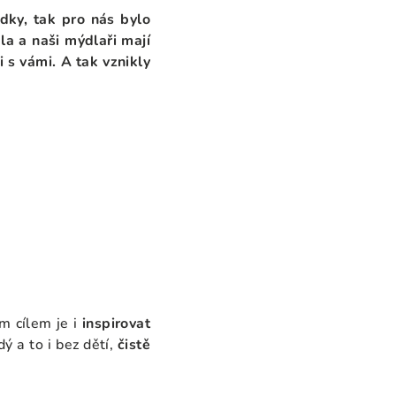
dky, tak pro nás bylo
a a naši mýdlaři mají
 s vámi. A tak vznikly
im cílem je i
inspirovat
ý a to i bez dětí,
čistě