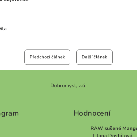
íla
Předchozí článek
Další článek
Dobromysl, z.ú.
agram
Hodnocení
RAW sušené Mang
Jana Dostálová
|