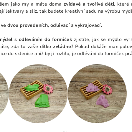
ovšem jako my a máte doma
zvídavé a tvořivé děti
, které 
ají lektvary a sliz, tak budete kreativní sadu na výrobu mý
i
ve dvou provedeních, odlévací a vykrajovací.
mýdel s odléváním do formiček
zjistíte, jak se mýdlo vyr
háte, zda to vaše dítko
zvládne?
Pokud dokáže manipulov
ce do sklenice aniž by ji rozlilo, je odlévání do formiček pr