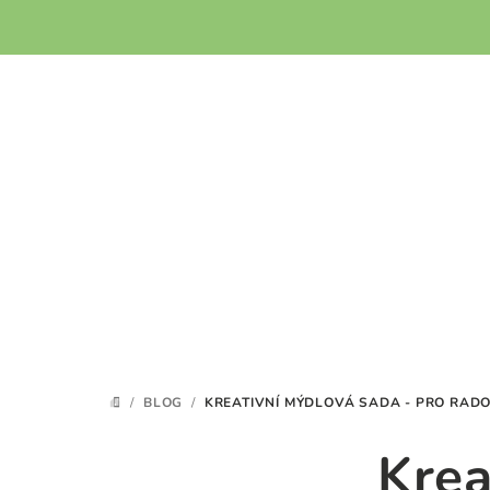
Přejít
na
obsah
/
BLOG
/
KREATIVNÍ MÝDLOVÁ SADA - PRO RA
DOMŮ
Krea