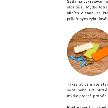
Sada na vykrajování
j
složitější. Mýdlo toti
vůních v sadě
, se kt
přiložených vykrajovát
Takže ať už máte star
sebe nebo své blízk
mýdla přesně pro vás.
Pojďte tvořit, vyrábět