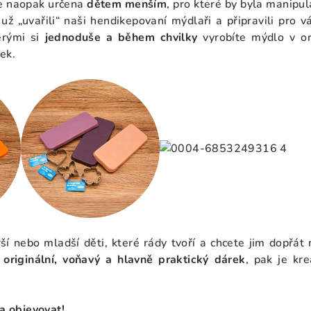
e naopak určena
dětem menším
, pro které by byla manip
ž už „uvařili“ naši hendikepovaní mýdlaři a připravili pro 
erými si
jednoduše a během chvilky
vyrobíte mýdlo v or
ek.
ší nebo mladší děti, které rády tvoří a chcete jim dopřát 
é
originální, voňavý a hlavně praktický dárek
, pak je kr
 a objevovat!