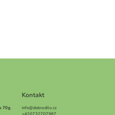
Kontakt
o 70g
info
@
dobrodilo.cz
+420732707987