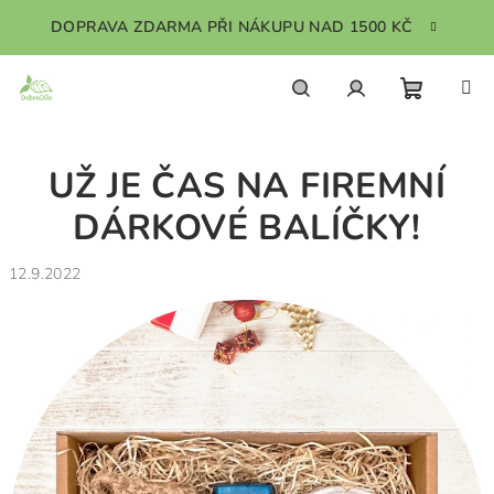
Přejít
DOPRAVA ZDARMA PŘI NÁKUPU NAD 1500 KČ
na
obsah
Nákupn
Hledat
Přihlášení
UŽ JE ČAS NA FIREMNÍ
košík
DÁRKOVÉ BALÍČKY!
12.9.2022