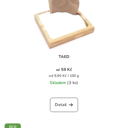
TAED
59 Kč
od
Měrná
od 9,90 Kč / 100 g
cena:
Skladem
(3 ks)
Průměrné
hodnocení
produktu
Detail
je
0,0
z
5
ECO