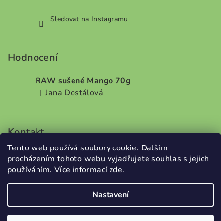
Sledovat na Instagramu
Hodnocení
RAW sušené Mango 70g
Jana Dostálová
|
Hodnocení produktu je 5 z 5 hvězdiček.
Kontakt
Tento web používá soubory cookie. Dalším
info
@
dobrodilo.cz
procházením tohoto webu vyjadřujete souhlas s jejich
+420732707987
používáním. Více informací
zde
.
Nastavení
Copyright 2026
DobroDílo
. Všechna práva vyhrazena.