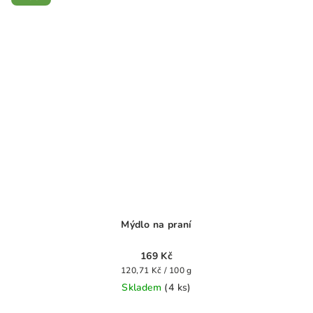
hvězdiček.
Mýdlo na praní
169 Kč
Měrná
120,71 Kč / 100 g
cena:
Skladem
(4 ks)
Průměrné