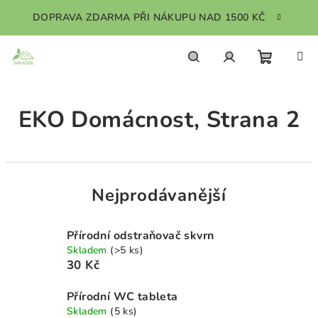
Přejít
DOPRAVA ZDARMA PŘI NÁKUPU NAD 1500 KČ
na
obsah
Nákupn
Hledat
Přihlášení
EKO Domácnost
, Strana 2
košík
Nejprodávanější
Přírodní odstraňovač skvrn
Skladem
(>5 ks)
30 Kč
Přírodní WC tableta
Skladem
(5 ks)