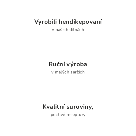
í
p
r
Vyrobili hendikepovaní
v
v našich dílnách
k
y
v
ý
p
Ruční výroba
i
v malých šaržích
s
u
Kvalitní suroviny,
poctivé receptury