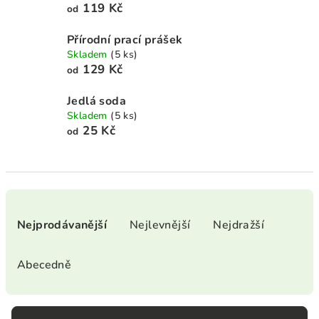
119 Kč
od
Přírodní prací prášek
Skladem
(5 ks)
129 Kč
od
Jedlá soda
Skladem
(5 ks)
25 Kč
od
Ř
a
Nejprodávanější
Nejlevnější
Nejdražší
z
e
Abecedně
n
í