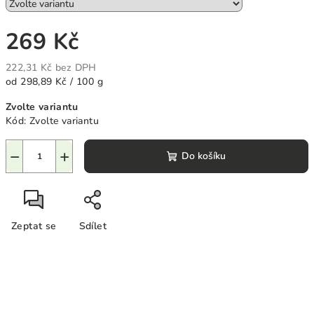
269 Kč
222,31 Kč bez DPH
Měrná
od 298,89 Kč / 100 g
cena:
Zvolte variantu
Kód:
Zvolte variantu
−
+
Do košíku
Zeptat se
Sdílet