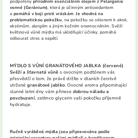
podpořeny
přírodním esenciálním olejem z Pelargonie
vonné (Geránium)
, která je účinným antioxidantem
a
pomáhá v boji proti vráskám
.
Je vhodná na
problematickou pokožku
, na pokožku se sklonem k akné,
ekzémům, alergiím a jiným kožním onemocněním. Svěží
květinová vůně mýdla má uklidňující účinky, pomáhá
odbourat stres a napětí.
MÝDLO S VŮNÍ GRANÁTOVÉHO JABLKA (červené)
Svěží a šťavnatá vůně
s ovocným podtónem vás
přesvědčí o tom, že právě držíte v dlaních
čerstvě
utržené
granátové jablko
. Ovocné aroma připomínající
slunné letní dny vá
m
přinese
dobrou náladu a
povzbuzení
, zatímco glycerin vaši pokožku příjemně
hydratuje.
Ručně vyráběná mýdla jsou připravována podle
originální receptury našimi mýdlaři s hendikepem.