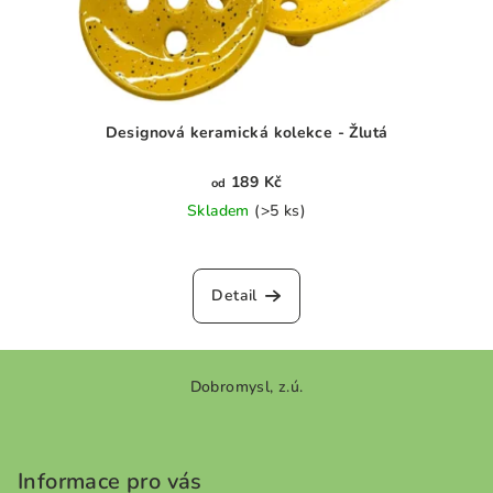
Designová keramická kolekce - Žlutá
189 Kč
od
Skladem
(>5 ks)
Průměrné
hodnocení
produktu
Detail
je
0,0
z
Z
5
Dobromysl, z.ú.
á
hvězdiček.
p
a
Informace pro vás
t