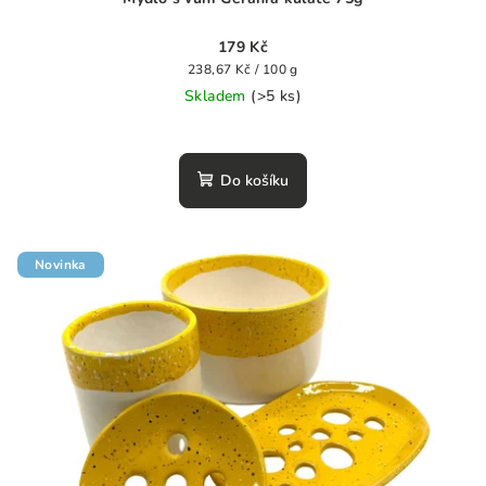
179 Kč
Měrná
238,67 Kč / 100 g
cena:
Skladem
(>5 ks)
Do košíku
Novinka