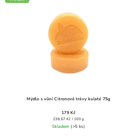
Mýdlo s vůní Citronové trávy kulaté 75g
179 Kč
Měrná
238,67 Kč / 100 g
cena:
Skladem
(>5 ks)
Průměrné